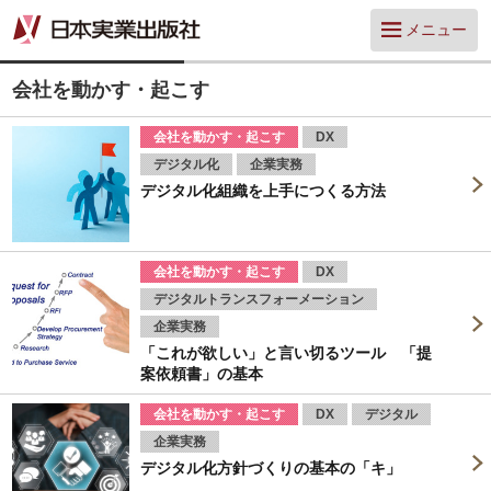
メニュー
会社を動かす・起こす
会社を動かす・起こす
DX
デジタル化
企業実務
デジタル化組織を上手につくる方法
会社を動かす・起こす
DX
デジタルトランスフォーメーション
企業実務
「これが欲しい」と言い切るツール 「提
案依頼書」の基本
会社を動かす・起こす
DX
デジタル
企業実務
デジタル化方針づくりの基本の「キ」