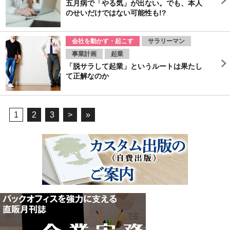
五月病で「やる気」が出ない。でも、本人
のせいだけではない可能性も!?
会社を動かす・起こす
サラリーマン
事業計画
起業
「脱サラして起業」というルートは果たし
て正解なのか
1
2
3
>
»