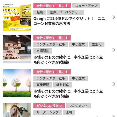
会社を動かす・起こす
スタートアップ
起業
起業、IT、ベンチャー
Googleに11.5億ドルでイグジット！ ユニ
コーン起業家の思考法
会社を動かす・起こす
ランチェスター戦略
中小企業
差別化
市場開拓
市場そのものの縮小に、中小企業はどう立
ち向かうべきか(後編)
会社を動かす・起こす
ランチェスター戦略
中小企業
事業展開
経営戦略
市場そのものの縮小に、中小企業はどう立
ち向かうべきか(前編)
ビジネスに役立つ
マネジメント
リーダーシップ
上司