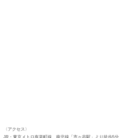
〈アクセス〉
JR・東京メトロ有楽町線、南北線「市ヶ谷駅」より徒歩5分