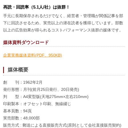
再読・回読率（5.1人/社）は抜群！
手元に長期保存されるだけでなく、経営者・管理職が関係記事を部
下に回読させるため、実売以上の潜在読者を獲得しています。部数
以上の広告効果が得られるコストパフォーマンス抜群の媒体です。
媒体資料ダウンロード
企業実務媒体資料(PDF、950KB)
媒体概要
創 刊：1962年2月
発行形態：月刊(前月25日発行、20日発売)
判 型：A4変型版(天地275mm×左右210mm)
印刷製本：オフセット印刷、無線綴じ
基本頁数：94頁
実売部数：48,000部
販売方式 : 郵送による直接販売方式(原則として会社直接販売契約)