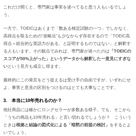
これだけ聞くと、専門家は事実を述べてると思う人もいるでしょ
う。
一方で、TOEICはあくまで「数ある検定試験の一つ」でしかなく、
高得点を取るための“攻略法”も少なからず存在するので「TOEIC高
得点＝総合的な英語力がある、と証明するものではない」と解釈す
る人もいます。その観点でみれば、専門家が述べたのは
「TOEICの
スコアが30%上がった」というデータから解釈した一意見にすぎな
い
という見方も成立し得ます。
最終的にこの発言をどう捉えるは受け手の自由ですが、いずれにせ
よ、事実と意見の区別をつけるのはとても大事なことです。
3. 本当に10年売れるのか？
他社商品には確かにロングセラーが多数ある様子。でも、そこから
「うちの商品も10年売れる」と言い切れるでしょうか？ こういう
ときは
根拠と結論の図式化による「暗黙の前提の検討」
をするとよ
いでしょう。