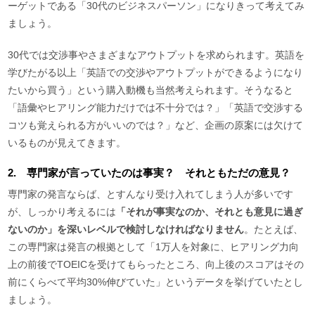
ーゲットである「30代のビジネスパーソン」になりきって考えてみ
ましょう。
30代では交渉事やさまざまなアウトプットを求められます。英語を
学びたがる以上「英語での交渉やアウトプットができるようになり
たいから買う」という購入動機も当然考えられます。そうなると
「語彙やヒアリング能力だけでは不十分では？」「英語で交渉する
コツも覚えられる方がいいのでは？」など、企画の原案には欠けて
いるものが見えてきます。
2. 専門家が言っていたのは事実？ それともただの意見？
専門家の発言ならば、とすんなり受け入れてしまう人が多いです
が、しっかり考えるには
「それが事実なのか、それとも意見に過ぎ
ないのか」を深いレベルで検討しなければなりません
。たとえば、
この専門家は発言の根拠として「1万人を対象に、ヒアリング力向
上の前後でTOEICを受けてもらったところ、向上後のスコアはその
前にくらべて平均30%伸びていた」というデータを挙げていたとし
ましょう。