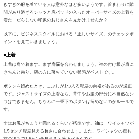
きすぎの服を着ている人は意外なほど多いようです。首まわりに隙
間があり過ぎるシャツと肩パッドの入ったオーバーサイズの上着を
着た、だらしない印象のおじさんを見かけませんか？
以下に、ビジネススタイルにおける「正しいサイズ」のチェックポ
イントを見ていきましょう。
■上着
上着は肩で着ます。まず肩幅を合わせましょう。袖の付け根が肩に
きちんと乗り、腕の方に落ちていない状態がベストです。
ボタンを留めたとき、こぶしが1つ入る程度の余裕があるのが適正
です。ジャストサイズの上着なら、背中やお腹の部分に不自然なシ
ワはできません。ちなみに一番下のボタンは留めないのがルールで
す。
丈はお尻がちょうど隠れるくらいが標準です。袖は、ワイシャツが
1.5センチ程度見える長さに合わせます。また、ワイシャツの襟も
首の後ろで1.5センチ見えると適正だそうです。