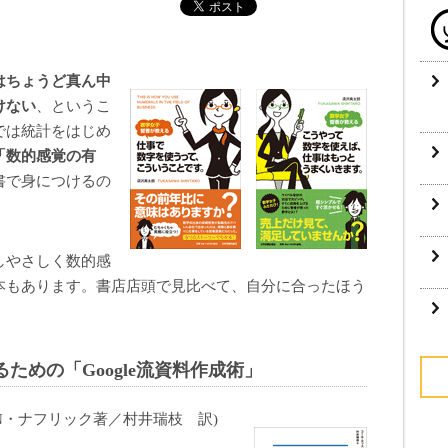
はちょうど真ん中
けない
、というこ
では統計をはじめ
「数的感覚の有
書で身につけるの
しやさしく数的感
本もあります。書店店頭で見比べて、自分に合ったほう
ための「Google流資料作成術」
・N・ナフリック著／村井瑞枝 訳)