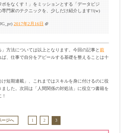
ワポをなくす！」をミッションとする「データビジ
専門家のテクニックを、少しだけ紹介します!!(w)
G_pr)
2017年2月16日
る」方法については以上となります。今回の記事と
前
れば、仕事で自分をアピールする基礎を整えることは十
向け短期連載」、これまではスキルを身に付けるのに役
きました。次回は「人間関係の対処法」に役立つ書籍を
に！
3
ページへ
1
2