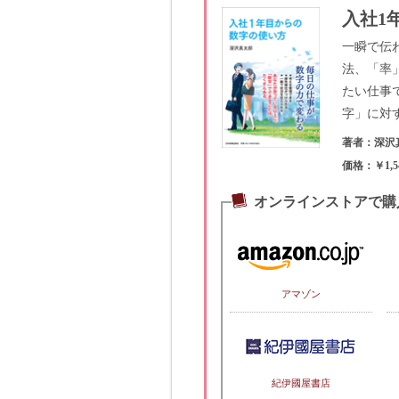
入社1
一瞬で伝
法、「率
たい仕事
字」に対
著者：深沢
価格：￥1,5
オンラインストアで購
アマゾン
紀伊國屋書店