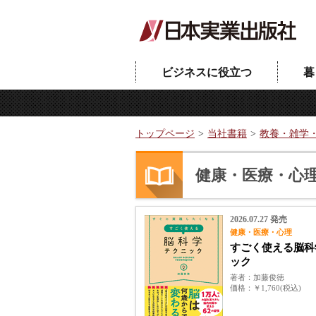
ビジネスに役立つ
暮
トップページ
当社書籍
教養・雑学
健康・医療・心
2026.07.27 発売
健康・医療・心理
すごく使える脳科
ック
著者
加藤俊徳
価格
￥1,760(税込)