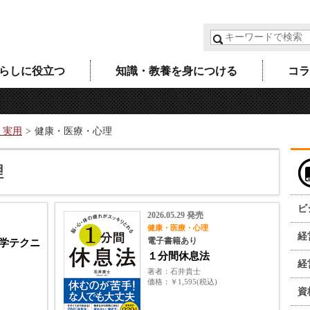
らしに役立つ
知識・教養を身につける
コラ
・実用
健康・医療・心理
理
ビ
2026.05.29 発売
健康・医療・心理
経
電子書籍あり
学テクニ
１分間休息法
経
著者
石井貴士
価格
￥1,595(税込)
資