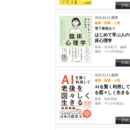
詳細
2026.04.24 発売
健康・医療・心理
電子書籍あり
はじめて学ぶ人の
床心理学
著者
浜内彩乃 編著
価格
￥2,200(税込)
詳細
2024.12.13 発売
健康・医療・心理
AIを賢く利用し
を図々しく生きる
著者
和田秀樹
価格
￥1,650(税込)
詳細