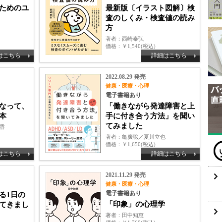
ためのユ
最新版〔イラスト図解〕検
査のしくみ・検査値の読み
方
著者
西崎泰弘
価格
￥1,540(税込)
はこちら
詳細はこちら
2022.08.29 発売
健康・医療・心理
電子書籍あり
なって、
「働きながら発達障害と上
本
手に付き合う方法」を聞い
てみました
香
著者
亀廣聡／夏川立也
価格
￥1,650(税込)
はこちら
詳細はこちら
2021.11.29 発売
健康・医療・心理
電子書籍あり
る1日の
「印象」の心理学
てきまし
著者
田中知恵