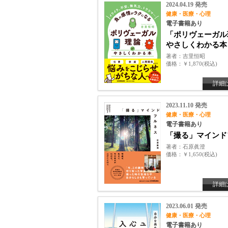
2024.04.19 発売
健康・医療・心理
電子書籍あり
「ポリヴェーガル
やさしくわかる本
著者
吉里恒昭
価格
￥1,870(税込)
詳細
2023.11.10 発売
健康・医療・心理
電子書籍あり
「撮る」マインド
著者
石原眞澄
価格
￥1,650(税込)
詳細
2023.06.01 発売
健康・医療・心理
電子書籍あり