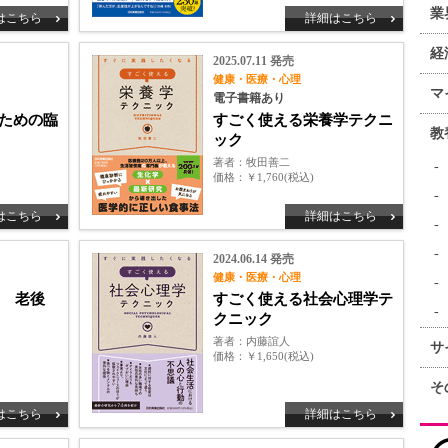
業
はこちら
詳細はこちら
経
2025.07.11 発売
健康・医療・心理
マ
電子書籍あり
ための臨
すごく使える栄養学テクニ
教
ック
著者
牧田善二
価格
￥1,760(税込)
はこちら
詳細はこちら
2024.06.14 発売
健康・医療・心理
て 老後
すごく使える社会心理学テ
クニック
著者
内藤誼人
サ
価格
￥1,650(税込)
そ
はこちら
詳細はこちら