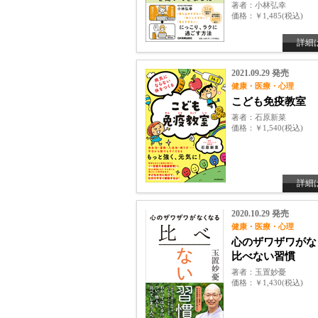
著者
小林弘幸
価格
￥1,485(税込)
詳細
2021.09.29 発売
健康・医療・心理
こども免疫教室
著者
石原新菜
価格
￥1,540(税込)
詳細
2020.10.29 発売
健康・医療・心理
心のザワザワが
比べない習慣
著者
玉置妙憂
価格
￥1,430(税込)