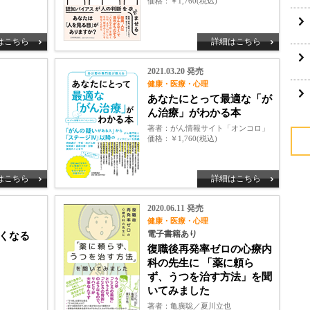
価格
￥1,760(税込)
はこちら
詳細はこちら
2021.03.20 発売
健康・医療・心理
あなたにとって最適な「が
ん治療」がわかる本
著者
がん情報サイト「オンコロ」
価格
￥1,760(税込)
はこちら
詳細はこちら
2020.06.11 発売
健康・医療・心理
電子書籍あり
なくなる
復職後再発率ゼロの心療内
科の先生に 「薬に頼ら
ず、うつを治す方法」を聞
いてみました
著者
亀廣聡／夏川立也