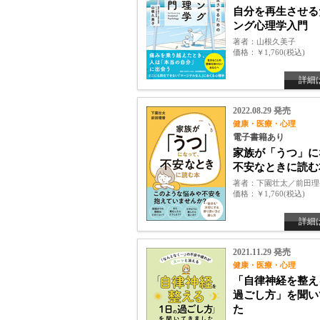
自分を再生させる
ング心理学入門
著者
山根久美子
価格
￥1,760(税込)
詳細
2022.08.29 発売
健康・医療・心理
電子書籍あり
家族が「うつ」に
不安なときに読む
著者
下園壮太／前田理
価格
￥1,760(税込)
詳細
2021.11.29 発売
健康・医療・心理
「自律神経を整え
過ごし方」を聞い
た