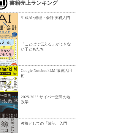
書籍売上ランキング
生成AI×経理・会計 実務入門
「ことばで伝える」ができな
い子どもたち
Google NotebookLM 徹底活用
術
2025-2035 サイバー空間の地
政学
教養としての「簿記」入門