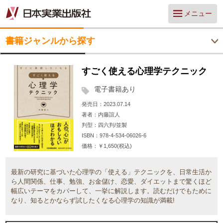
メニュー
書籍ジャンルから探す
すごく使える心理学テクニック
電子書籍あり
発売日
2023.07.14
著者
内藤誼人
判型
四六判/並製
ISBN
978-4-534-06026-6
価格
￥1,650(税込)
最新の研究に基づいた心理学の「使える」テクニックを、日常生活か
ら人間関係、仕事、勉強、お金儲け、恋愛、ダイエットまで驚くほど
幅広いテーマをカバーして、一挙に解説します。読むだけでもために
なり、知るとかならず試したくなる心理学の知識が満載!