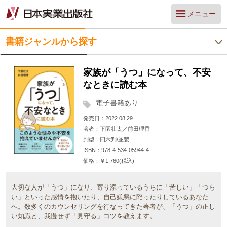
メニュー
書籍ジャンルから探す
家族が「うつ」になって、不安
なときに読む本
電子書籍あり
発売日
2022.08.29
著者
下園壮太／前田理香
判型
四六判/並製
ISBN
978-4-534-05944-4
価格
￥1,760(税込)
大切な人が「うつ」になり、寄り添っているうちに「苦しい」「つら
い」といった感情を抱いたり、自己嫌悪に陥ったりしているあなた
へ。数多くのカウンセリングを行なってきた著者が、「うつ」の正し
い知識と、我慢せず「見守る」コツを教えます。