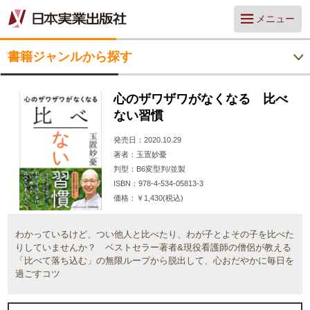
メニュー
書籍ジャンルから探す
心のザワザワがなくなる 比べ
ない習慣
発売日
2020.10.29
著者
玉置妙憂
判型
B6変型判/並製
ISBN
978-4-534-05813-3
価格
￥1,430(税込)
わかっているけど、つい他人と比べたり、わが子とよその子を比べた
りしていませんか？ ベストセラー著者&現役看護師の僧侶が教える
「比べて落ち込む」の無限ループから脱出して、心おだやかに毎日を
過ごすコツ