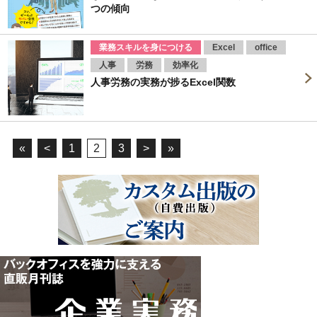
つの傾向
業務スキルを身につける
Excel
office
人事
労務
効率化
人事労務の実務が捗るExcel関数
«
<
1
2
3
>
»