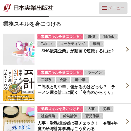
メニュー
業務スキルを身につける
業務スキルを身につける
SNS
TikTok
Twitter
マーケティング
動画
「SNS後発企業」が動画で逆転するには?
業務スキルを身につける
ラーメン
二郎系
会計
町中華
二郎系と町中華、儲かるのはどっち？ ラ
ーメン屋会計士に聞く「商売のからくり」
業務スキルを身につける
人事
労務
社会保険
給与計算
育児休業
人事・労務担当者は要チェック！ 令和4年
度の給与計算事務はこう変わる