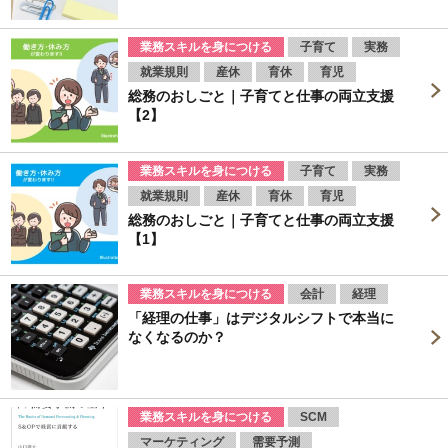
業務スキルを身につける
子育て
実務
就業規則
産休
育休
育児
総務のおしごと｜子育てと仕事の両立支援
【2】
業務スキルを身につける
子育て
実務
就業規則
産休
育休
育児
総務のおしごと｜子育てと仕事の両立支援
【1】
業務スキルを身につける
会計
経理
「経理の仕事」はデジタルシフトで本当に
なくなるのか？
業務スキルを身につける
SCM
マーケティング
需要予測