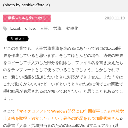
(photo by peshkov/fotolia)
2020.11.19
業務スキルを身につける
Excel
office
人事
労務
効率化
どこの企業でも、人事労務業務を進めるにあたって独自のExcel帳
票を作成していると思います。そしてほとんどの場合、過去の帳票
をコピーして手入力した部分を削除し、ファイル名を書き換えたも
のをテンプレートとして使っていることでしょう。しかしそれで
は、新しい機能を追加したいときに対応ができません。また「今は
これで動くからいいけど、いざというときのために何でこの関数で
望む結果が表示されるのか知っておきたい」と思うこともあるでし
ょう。
そこで
「マイクロソフトでWindows開発に13年間従事したのち社労
士資格を取得・独立した」という異色の経歴をもつ加藤秀幸さん
の著書『人事・労務担当者のためのExcel&Wordマニュアル』(以