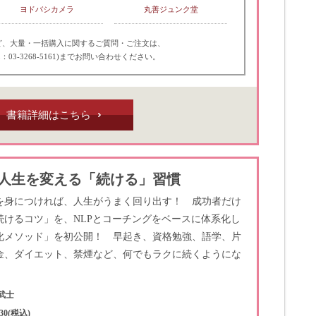
ヨドバシカメラ
丸善ジュンク堂
ど、大量・一括購入に関するご質問・ご注文は、
：03-3268-5161)までお問い合わせください。
書籍詳細はこちら
で人生を変える「続ける」習慣
を身につければ、人生がうまく回り出す！ 成功者だけ
続けるコツ」を、NLPとコーチングをベースに体系化し
化メソッド」を初公開！ 早起き、資格勉強、語学、片
金、ダイエット、禁煙など、何でもラクに続くようにな
武士
30(税込)