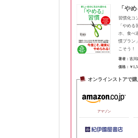
「やめ
習慣化コ
「やめる
ホ、食べ
慣プラン
こそう！
著者：古川
価格：￥1,5
オンラインストアで購
アマゾン