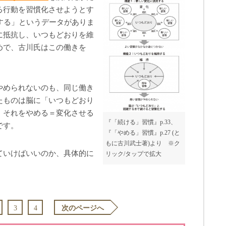
る行動を習慣化させようとす
する」というデータがありま
に抵抗し、いつもどおりを維
めで、古川氏はこの働きを
。
やめられないのも、同じ働き
たものは脳に「いつもどおり
、それをやめる＝変化させる
『「続ける」習慣』p.33、
です。
『「やめる」習慣』p.27 (と
もに古川武士著)より ※ク
ていけばいいのか、具体的に
リック/タップで拡大
3
4
次のページへ