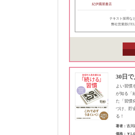
紀伊國屋書店
テキスト採用な
弊社営業部(TEL
30日
よい習慣
が知る「
た「習慣
づけ、貯
る！
著者：古川
価格：￥1,4