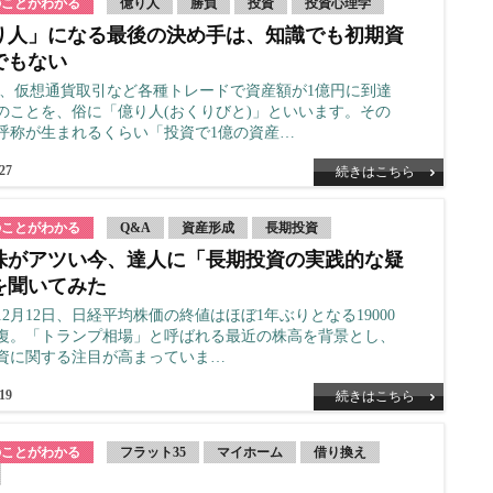
のことがわかる
億り人
勝負
投資
投資心理学
り人」になる最後の決め手は、知識でも初期資
でもない
X、仮想通貨取引など各種トレードで資産額が1億円に到達
のことを、俗に「億り人(おくりびと)」といいます。その
呼称が生まれるくらい「投資で1億の資産…
.27
続きはこちら
のことがわかる
Q&A
資産形成
長期投資
株がアツい今、達人に「長期投資の実践的な疑
を聞いてみた
年12月12日、日経平均株価の終値はほぼ1年ぶりとなる19000
復。「トランプ相場」と呼ばれる最近の株高を背景とし、
資に関する注目が高まっていま…
.19
続きはこちら
のことがわかる
フラット35
マイホーム
借り換え