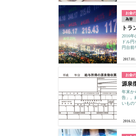
お金
為替
トラ
201
ドル円
円台前
2017.01
お金
源泉
年末か
告」。
いもの
2016.12