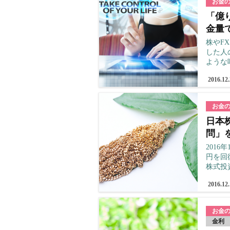
お金
「億
金量
株やF
した人
ような
2016.12
お金
日本
問」
2016
円を回
株式投
2016.12
お金
金利