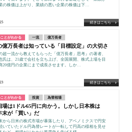
業の株価は上がり、業績の悪い企業の株価は下…
.25
続きはこちら
のことがわかる
一流
億万長者
の億万長者は知っている「目標設定」の大切さ
の超一流から教えてもらった「億万長者」思考』の著者、
也氏は、21歳で会社を立ち上げ、全国展開、株式上場を目
商20億円の企業にまで成長させます。しか…
.23
続きはこちら
のことがわかる
投資
為替相場
相場は1ドル65円に向かう。しかし日本株は
6年末が「買い」だ
5年末から日米の株式市場が暴落したり、アベノミクスで円安
続いていたドル円為替レートが一転して円高の様相を見せ