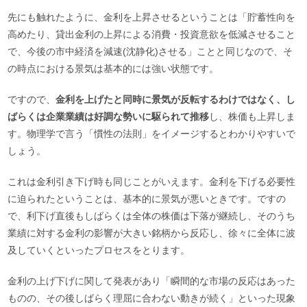
先にも触れたように、金利を上昇させるということは「貯蓄性向を
高めたり、貸出金利の上昇による消費・投資意欲を低減させること
で、今後の市中経済を減速(沈静化)させる」ことと同じなので、そ
の時点における景気は基本的には強い状態です。
ですので、
金利を上げたと同時に景気が反転するわけではなく、し
ばらくは企業業績は好調な勢いに駆られて推移
し、株価も上昇しま
す。物理学で言う「慣性の法則」をイメージするとわかりやすいで
しょう。
これは金利引き下げ時も同じことがいえます。金利を下げる必要性
に迫られたということは、基本的に景気が悪いときです。ですの
で、利下げ直後もしばらくは全体の株価は下落が継続し、そのうち
業績に対する金利の影響が大きい銘柄から反応し、徐々に全体に波
及していくといったプロセスをとります。
金利の上げ下げに関して発表があり「瞬間的な市場の反応はあった
ものの、その後しばらく理屈に合わない動きが続く」といった現象