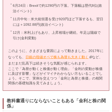
6月24日：Brexitで約1290円の下落。下落幅は歴代8位(政
治イベント)
11月中旬：米大統領選を受け920円ほど下落するも、翌日
には＋1092.88円(政治イベント)
12月：米利上げもあり、上昇相場が継続。年足は陽線で
引け(金利変動)
このように、さまざまな要因によって動きました。2017年に
なっても、
日銀の指値オペで株も為替も大きく動く
など、
まだまだ乱高下は続きそうな気配が感じられます。
ここで「為替が動くと株価が動く理由」「金利の変動が株価
に及ぼす影響」などがイマイチわからない方もいることでし
ょう。そこで、実例を交えつつ「金利と為替と株価」の相関
関係の基礎知識を見てみましょう。
教科書通りにならないこともある「金利と株の関
係」