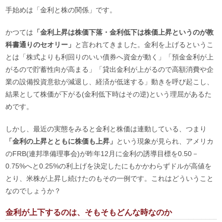
手始めは「金利と株の関係」です。
かつては
「金利上昇は株価下落・金利低下は株価上昇というのが教
科書通りのセオリー」
と言われてきました。金利を上げるというこ
とは「株式よりも利回りのいい債券へ資金が動く」「預金金利が上
がるので貯蓄性向が高まる」「貸出金利が上がるので高額消費や企
業の設備投資意欲が減退し、経済が低迷する」動きを呼び起こし、
結果として株価が下がる(金利低下時はその逆)という理屈があるた
めです。
しかし、最近の実態をみると金利と株価は連動している、つまり
「金利の上昇とともに株価も上昇」
という現象が見られ、アメリカ
のFRB(連邦準備理事会)が昨年12月に金利の誘導目標を0.50－
0.75%へと0.25%の利上げを決定したにもかかわらずドルが高値を
とり、米株が上昇し続けたのもその一例です。これはどういうこと
なのでしょうか？
金利が上下するのは、そもそもどんな時なのか