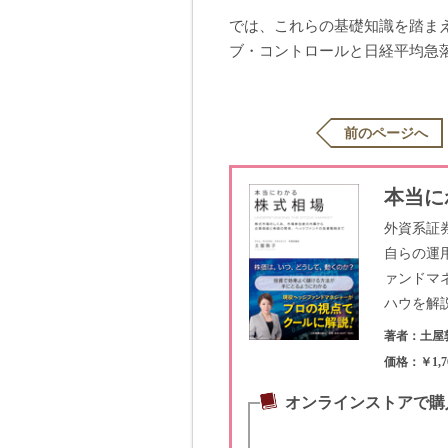
では、これらの基礎知識を踏ま
ブ・コントロールと日経平均急
前のページへ
本当に
外資系証
自らの運
ァンドマ
ハウを解
著者：土屋
価格：￥1,7
オンラインストアで購