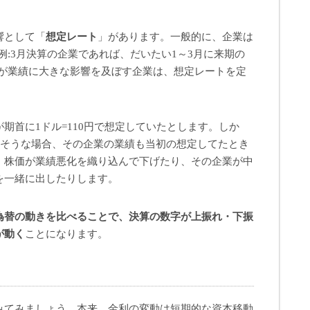
響として「
想定レート
」があります。一般的に、企業は
例:3月決算の企業であれば、だいたい1～3月に来期の
替が業績に大きな影響を及ぼす企業は、想定レートを定
期首に1ドル=110円で想定していたとします。しか
しそうな場合、その企業の業績も当初の想定してたとき
、株価が業績悪化を織り込んで下げたり、その企業が中
を一緒に出したりします。
為替の動きを比べることで、決算の数字が上振れ・下振
が動く
ことになります。
みてみましょう。本来、金利の変動は短期的な資本移動