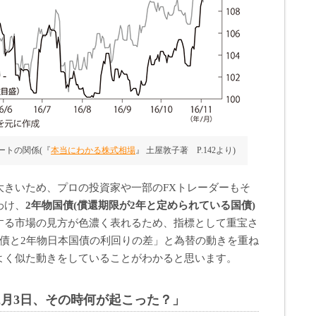
ートの関係(『
本当にわかる株式相場
』 土屋敦子著 P.142より)
大きいため、プロの投資家や一部のFXトレーダーもそ
わけ、
2年物国債(償還期限が2年と定められている国債)
する市場の見方が色濃く表れるため、指標として重宝さ
国債と2年物日本国債の利回りの差」と為替の動きを重ね
よく似た動きをしていることがわかると思います。
年2月3日、その時何が起こった？」