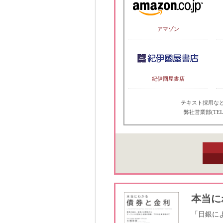
アマゾン
紀伊國屋書店
テキスト採用な
弊社営業部(TEL
本当に
「日銀に