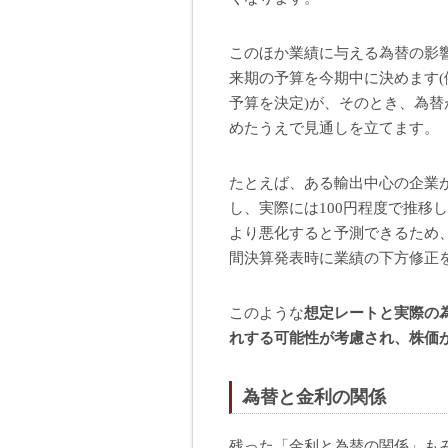
このほか業績に与える為替の影
来期の予算を今期中に決めます(
予算を決定)が、そのとき、為
めたうえで見通しを立てます。
たとえば、ある輸出中心の企業が
し、実際には100円程度で推移
より悪化すると予測できるため
間決算発表時に業績の下方修正
このような
想定レートと実際の
れする可能性が考慮され、株価
為替と金利の関係
残った「金利と為替の関係」も