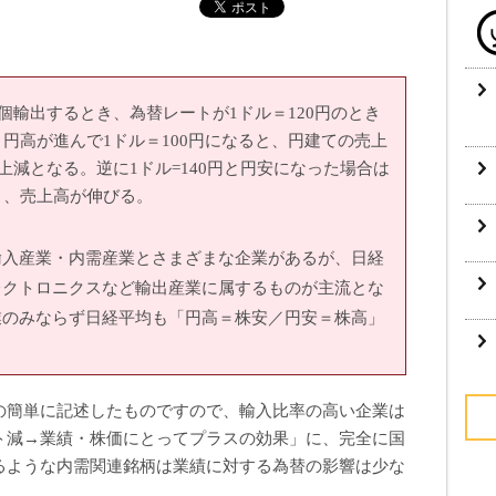
万個輸出するとき、為替レートが1ドル＝120円のとき
、円高が進んで1ドル＝100円になると、円建ての売上
売上減となる。逆に1ドル=140円と円安になった場合は
り、売上高が伸びる。
輸入産業・内需産業とさまざまな企業があるが、日経
レクトロニクスなど輸出産業に属するものが主流とな
業のみならず日経平均も「円高＝株安／円安＝株高」
の簡単に記述したものですので、輸入比率の高い企業は
ト減→業績・株価にとってプラスの効果」に、完全に国
るような内需関連銘柄は業績に対する為替の影響は少な