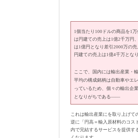
1個当たり100ドルの商品を1
は円建ての売上は1億2千万円
は1億円となり差引2000万の
円建ての売上は1億4千万とな
ここで、国内には輸出産業・
平均の構成銘柄は自動車やエ
っているため、個々の輸出企
となりがちである――
これは輸出産業にを取り上げて
逆に「円高＝輸入原材料のコス
内で完結するサービスを提供す
くなります。