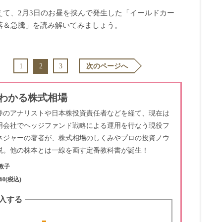
えて、2月3日のお昼を挟んで発生した「イールドカー
落＆急騰」を読み解いてみましょう。
2
1
3
次のページへ
わかる株式相場
券のアナリストや日本株投資責任者などを経て、現在は
用会社でヘッジファンド戦略による運用を行なう現役フ
ネジャーの著者が、株式相場のしくみやプロの投資ノウ
説。他の株本とは一線を画す定番教科書が誕生！
敦子
60(税込)
入する