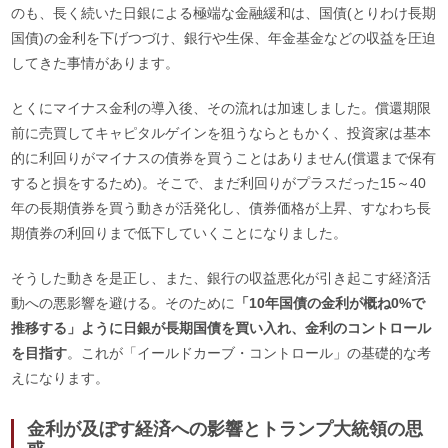
のも、長く続いた日銀による極端な金融緩和は、国債(とりわけ長期
国債)の金利を下げつづけ、銀行や生保、年金基金などの収益を圧迫
してきた事情があります。
とくにマイナス金利の導入後、その流れは加速しました。償還期限
前に売買してキャピタルゲインを狙うならともかく、投資家は基本
的に利回りがマイナスの債券を買うことはありません(償還まで保有
すると損をするため)。そこで、まだ利回りがプラスだった15～40
年の長期債券を買う動きが活発化し、債券価格が上昇、すなわち長
期債券の利回りまで低下していくことになりました。
そうした動きを是正し、また、銀行の収益悪化が引き起こす経済活
動への悪影響を避ける。そのために
「10年国債の金利が概ね0%で
推移する」ように日銀が長期国債を買い入れ、金利のコントロール
を目指す
。これが「イールドカーブ・コントロール」の基礎的な考
えになります。
金利が及ぼす経済への影響とトランプ大統領の思