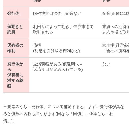
債券
株券
発行体
国や地方自治体、企業など
企業(正確には
値動きと
利回りによって動き、債券市場で
業績への期待
売買
取引される
株式市場で取
保有者の
債権
株主権(経営
権利
(利息を受け取る権利など)
「会社の所有権
発行体か
返済義務がある(償還期限＝
ない
ら
返済期日が定められている)
保有者に
対する義
務
三要素のうち「発行体」について補足すると、まず、発行体が異な
ると債券の名称も異なります(国なら「国債」、企業なら「社
債」)。