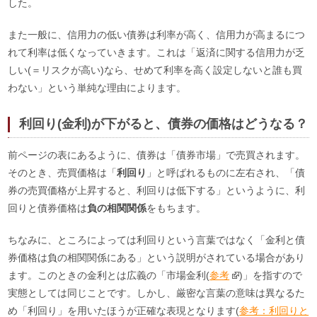
した。
また一般に、信用力の低い債券は利率が高く、信用力が高まるにつ
れて利率は低くなっていきます。これは「返済に関する信用力が乏
しい(＝リスクが高い)なら、せめて利率を高く設定しないと誰も買
わない」という単純な理由によります。
利回り(金利)が下がると、債券の価格はどうなる？
前ページの表にあるように、債券は「債券市場」で売買されます。
そのとき、売買価格は「
利回り
」と呼ばれるものに左右され、「債
券の売買価格が上昇すると、利回りは低下する」というように、利
回りと債券価格は
負の相関関係
をもちます。
ちなみに、ところによっては利回りという言葉ではなく「金利と債
券価格は負の相関関係にある」という説明がされている場合があり
ます。このときの金利とは広義の「市場金利(
参考
)」を指すので
実態としては同じことです。しかし、厳密な言葉の意味は異なるた
め「利回り」を用いたほうが正確な表現となります(
参考：利回りと