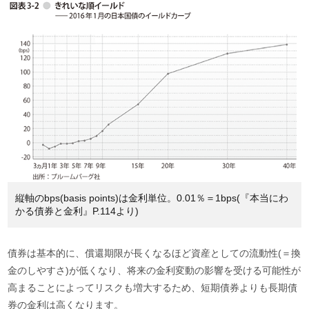
縦軸のbps(basis points)は金利単位。0.01％＝1bps(『本当にわ
かる債券と金利』P.114より)
債券は基本的に、償還期限が長くなるほど資産としての流動性(＝換
金のしやすさ)が低くなり、将来の金利変動の影響を受ける可能性が
高まることによってリスクも増大するため、短期債券よりも長期債
券の金利は高くなります。