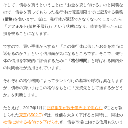
そして、債券を買うということは「お金を貸し付ける」のと同義な
ので、債券を買ってもらった発行体は償還期限までに返済する義務
(
債務
)を負います。仮に、発行体が返済できなくなってしまったら
「
デフォルト
(債務不履行)」という状態になり、債券を買った人は
損を被ることになります。
ですので、買い手側からすると「この発行体は借したお金を本当に
返せるのか？」という信用面が気になるところです。そこで、発行
体の信用を客観的に評価するために「
格付機関
」と呼ばれる国内外
の民間会社が活用されています。
それぞれの格付機関によってランク付けの基準や呼称は異なります
が、債券の買い手はこの格付をもとに「投資先として適するかどう
か」を判断します。
たとえば、2017年1月に
巨額損失が数千億円まで膨らむ
ことが報
じられた
東芝(6502.T)
は、株価を大きく下げると同時に、同社の
社債に対する格付けを下げられ
、債券市場における信用も失いま