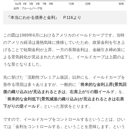
『本当にわかる債券と金利』 P.116より
この図は1989年6月におけるアメリカのイールドカーブです。当時
のアメリカ経済は過熱気味に推移していたため、政策金利を引き上
げることで短期金利が上昇。一方の長期金利は、金融引き締め策に
よる景気鈍化が見込まれたため低下し、イールドカーブは上図のよ
うな形となりました。
先に挙げた「流動性プレミアム仮説」以外にも、イールドカーブを
形作る理屈は多々ありますが、一般的に「
将来的な金利上昇(景気回
復の織り込み)が見込まれるときは、右肩上がりの順イールド
」を、
「
将来的な金利低下(景気減速の織り込み)が見込まれるときは右肩
下がりの逆イールド
」といった形状をとります。
ですので、イールドカーブをコントロールするということは、ひい
ては「金利をコントロールする」ということを意味します。という