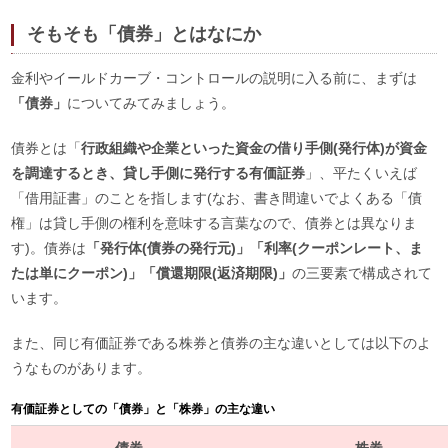
そもそも「債券」とはなにか
金利やイールドカーブ・コントロールの説明に入る前に、まずは
「債券」
についてみてみましょう。
債券とは「
行政組織や企業といった資金の借り手側(発行体)が資金
を調達するとき、貸し手側に発行する有価証券
」、平たくいえば
「借用証書」のことを指します(なお、書き間違いでよくある「債
権」は貸し手側の権利を意味する言葉なので、債券とは異なりま
す)。債券は
「発行体(債券の発行元)」「利率(クーポンレート、ま
たは単にクーポン)」「償還期限(返済期限)」
の三要素で構成されて
います。
また、同じ有価証券である株券と債券の主な違いとしては以下のよ
うなものがあります。
有価証券としての「債券」と「株券」の主な違い