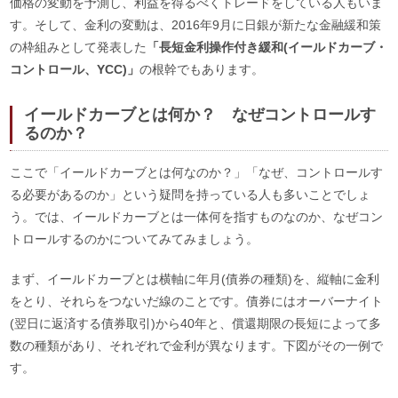
価格の変動を予測し、利益を得るべくトレードをしている人もいま
す。そして、金利の変動は、2016年9月に日銀が新たな金融緩和策
の枠組みとして発表した
「長短金利操作付き緩和(イールドカーブ・
コントロール、YCC)」
の根幹でもあります。
イールドカーブとは何か？ なぜコントロールす
るのか？
ここで「イールドカーブとは何なのか？」「なぜ、コントロールす
る必要があるのか」という疑問を持っている人も多いことでしょ
う。では、イールドカーブとは一体何を指すものなのか、なぜコン
トロールするのかについてみてみましょう。
まず、イールドカーブとは横軸に年月(債券の種類)を、縦軸に金利
をとり、それらをつないだ線のことです。債券にはオーバーナイト
(翌日に返済する債券取引)から40年と、償還期限の長短によって多
数の種類があり、それぞれで金利が異なります。下図がその一例で
す。