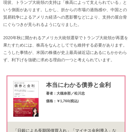
現状、トランプ大統領の支持は「株高によって支えられている」と
いう側面があります。しかし、折からの市場の過熱感や、中国との
貿易戦争によるアメリカ経済への悪影響などにより、支持の屋台骨
にぐらつきが見られるようになりました。
2020年秋に開かれるアメリカ大統領選挙でトランプ大統領が再選を
果たすためには、株高をなんとしてでも維持する必要があります。
こうした事情が、米国の株価が史上最高値近辺にあるにもかかわら
ず、利下げを強硬に求める理由の一つと考えられています。
本当にわかる債券と金利
著者：大槻奈那／松川忠
価格：￥1,760(税込)
「日銀による長期国債買入れ」「マイナス金利導入」な