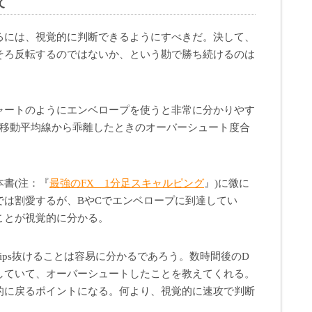
て
るには、視覚的に判断できるようにすべきだ。決して、
そろ反転するのではないか、という勘で勝ち続けるのは
ャートのようにエンベロープを使うと非常に分かりやす
、移動平均線から乖離したときのオーバーシュート度合
書(注：『
最強のFX 1分足スキャルピング
』)に微に
では割愛するが、BやCでエンベロープに到達してい
ことが視覚的に分かる。
ips抜けることは容易に分かるであろう。数時間後のD
していて、オーバーシュートしたことを教えてくれる。
的に戻るポイントになる。何より、視覚的に速攻で判断