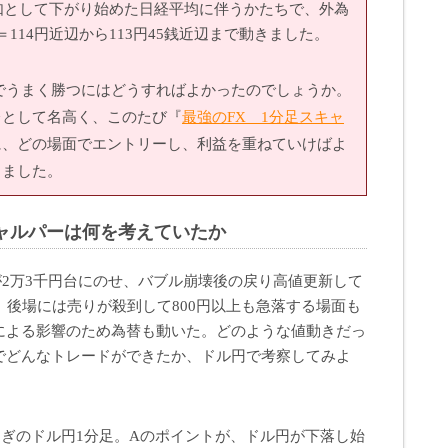
頃、突如として下がり始めた日経平均に伴うかたちで、外為
114円近辺から113円45銭近辺まで動きました。
でうまく勝つにはどうすればよかったのでしょうか。
レとして名高く、このたび『
最強のFX 1分足スキャ
に、どの場面でエントリーし、利益を重ねていけばよ
きました。
ャルパーは何を考えていたか
価が2万3千円台にのせ、バブル崩壊後の戻り高値更新して
、後場には売りが殺到して800円以上も急落する場面も
による影響のため為替も動いた。どのような値動きだっ
でどんなトレードができたか、ドル円で考察してみよ
時過ぎのドル円1分足。Aのポイントが、ドル円が下落し始