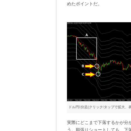
めたポイントだ。
ドル円1分足(クリック/タップで拡大
実際にどこまで下落するかが分
う。順張りショートしても、下