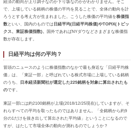
経済の動向が上り調子なのか下り坂なのかがわかりません。そこ
で、上場している銘柄の株価の平均を見ることで、全体の動向を計
ろうとする考え方が生まれました。こうした株価の平均値を
株価指
数
といい、国内のものでは
日経平均(日経平均株価)やTOPIX(トピッ
クス、東証株価指数)、
国外であればNYダウなどさまざまな株価指
数が存在します。
日経平均は何の平均？
冒頭のニュースのように株価指数のなかで最も身近な「日経平均株
価」は、「東証一部」と呼ばれている株式市場に上場している銘柄
のうち、
日本経済新聞社が選定した225銘柄を対象に算出されたも
の
です。
東証一部には約2100銘柄が上場(2018/12/25現在)していますが、そ
れらすべての平均を取ったものではありません。「全銘柄から約9
分の1だけを抜き出して算出された平均値」ということになるので
すが、はたして市場全体の動向が測れるのでしょうか？