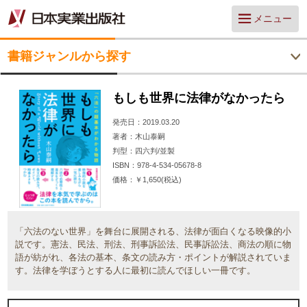
メニュー
書籍ジャンルから探す
もしも世界に法律がなかったら
発売日
2019.03.20
著者
木山泰嗣
判型
四六判/並製
ISBN
978-4-534-05678-8
価格
￥1,650(税込)
「六法のない世界」を舞台に展開される、法律が面白くなる映像的小
説です。憲法、民法、刑法、刑事訴訟法、民事訴訟法、商法の順に物
語が紡がれ、各法の基本、条文の読み方・ポイントが解説されていま
す。法律を学ぼうとする人に最初に読んでほしい一冊です。