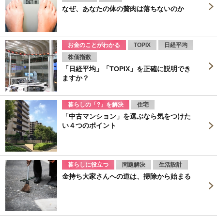
なぜ、あなたの体の贅肉は落ちないのか
お金のことがわかる
TOPIX
日経平均
株価指数
「日経平均」「TOPIX」を正確に説明でき
ますか？
暮らしの「?」を解決
住宅
「中古マンション」を選ぶなら気をつけた
い４つのポイント
暮らしに役立つ
問題解決
生活設計
金持ち大家さんへの道は、掃除から始まる