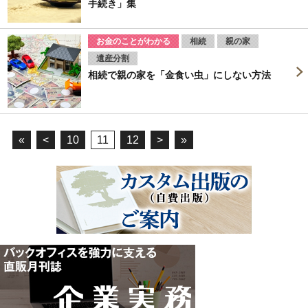
手続き」集
お金のことがわかる
相続
親の家
遺産分割
相続で親の家を「金食い虫」にしない方法
«
<
10
11
12
>
»