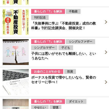
暮らしの「?」を解決
不動産
刊行記念
『失敗事例に学ぶ「不動産投資」成功の教
科書』刊行記念講演会、開催決定！
暮らしの「?」を解決
シングルファザー
シングルマザー
子ども
子供には悪いがそれでも離婚したい、とい
うあなたへ
お金のことがわかる
投資
ボーナスを投資で増やしたいなら、賢者の
セオリーに学べ！
暮らしの「?」を解決
ダイエット
やせたい
習慣