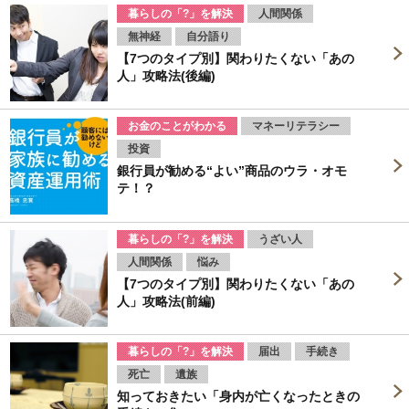
暮らしの「?」を解決
人間関係
無神経
自分語り
【7つのタイプ別】関わりたくない「あの
人」攻略法(後編)
お金のことがわかる
マネーリテラシー
投資
銀行員が勧める“よい”商品のウラ・オモ
テ！？
暮らしの「?」を解決
うざい人
人間関係
悩み
【7つのタイプ別】関わりたくない「あの
人」攻略法(前編)
暮らしの「?」を解決
届出
手続き
死亡
遺族
知っておきたい「身内が亡くなったときの