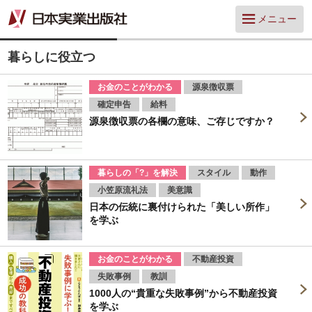
メニュー
暮らしに役立つ
お金のことがわかる
源泉徴収票
確定申告
給料
源泉徴収票の各欄の意味、ご存じですか？
暮らしの「?」を解決
スタイル
動作
小笠原流礼法
美意識
日本の伝統に裏付けられた「美しい所作」
を学ぶ
お金のことがわかる
不動産投資
失敗事例
教訓
1000人の“貴重な失敗事例”から不動産投資
を学ぶ