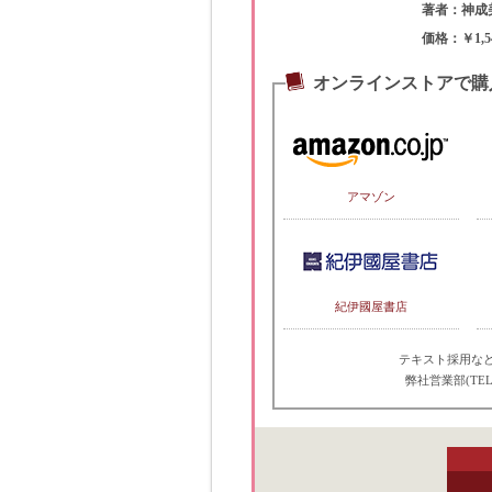
著者：神成
価格：￥1,5
オンラインストアで購
アマゾン
紀伊國屋書店
テキスト採用な
弊社営業部(TEL