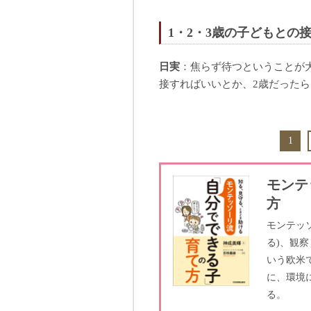
1・2・3歳の子どもとの
日実
：焦らず待つということが
接すればいいとか、2歳だった
1
モンテ
方
モンテッ
る)、観察
いう欧米
に、環境
る。