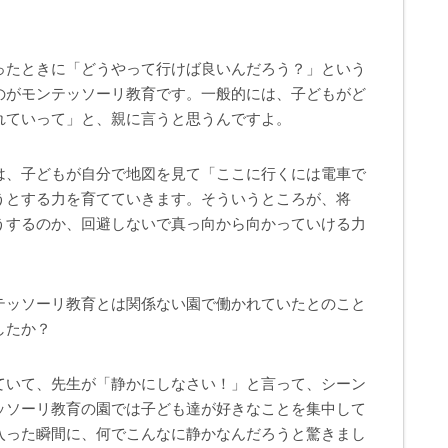
ったときに「どうやって行けば良いんだろう？」という
のがモンテッソーリ教育です。一般的には、子どもがど
れていって」と、親に言うと思うんですよ。
は、子どもが自分で地図を見て「ここに行くには電車で
うとする力を育てていきます。そういうところが、将
うするのか、回避しないで真っ向から向かっていける力
。
テッソーリ教育とは関係ない園で働かれていたとのこと
したか？
ていて、先生が「静かにしなさい！」と言って、シーン
ッソーリ教育の園では子ども達が好きなことを集中して
入った瞬間に、何でこんなに静かなんだろうと驚きまし