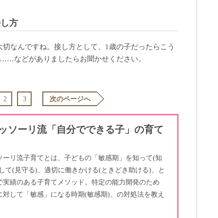
接し方
大切なんですね。接し方として、1歳の子だったらこう
ら……などがありましたらお聞かせください。
2
3
次のページへ
ッソーリ流「自分でできる子」の育て
ソーリ流子育てとは、子どもの「敏感期」を知って(知
して(見守る)、適切に働きかける(ときどき助ける)、と
で実績のある子育てメソッド。特定の能力開発のため
に対して「敏感」になる時期(敏感期)、の対処法を教え