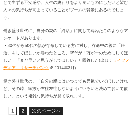
とで生ずる不安感や、人生の終わりをより良いものにしたいと望む
人々の気持ちが高まっていることがブームの背景にあるのでしょ
う。
働き盛り世代に、自分の親の「終活」に関して尋ねたこのようなア
ンケートがあります。
・30代から50代の親が存命している方に対し、存命中の親に「終
活」をしてほしいか尋ねたところ、65%が「万が一のためにしてほ
しい」「まだ早いと思うがしてほしい」と回答した(出典：
ライフメ
ディア リサーチバンク
2014年3月)
働き盛り世代の、「自分の親にはいつまでも元気でいてほしいけれ
ど、その時、家族が右往左往しないようにいろいろ決めておいて欲
しい」という複雑な気持ちが見て取れます。
1
2
次のページへ