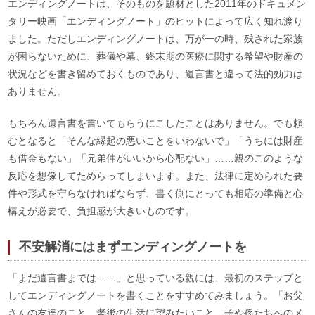
エンディングノートは、そのものを題材とした2011年のドキュメン
タリー映画「エンディングノート」のヒットによって広く知れ渡り
ました。ただしエンディングノートは、万が一の時、残された家族
が困らないために、葬儀や墓、終末期の医療に関する希望や財産の
状況などを書き留めておくものであり、遺言書と違って法的効力は
ありません。
もちろん遺言書を書いてもらうにこしたことはありません。でも頼
むとなると「そんな縁起の悪いことをいわないで」「うちには財産
も借金もない」「兄弟仲がいいから心配ない」……親のこのような
反応を想像してためらってしまいます。また、法律に定められた要
件や形式を守らなければならず、書く側にとっても相応の準備と心
構えが必要で、負担感が大きいものです。
不安解消にはまずエンディングノートを
「まだ遺言書までは……」と思っている親には、最初のステップと
してエンディングノートを書くことをすすめてみましょう。「お父
さんの友達のこと、老後の生活に望みたいこと、子や孫たちへのメ