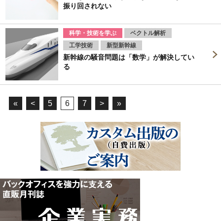
振り回されない
科学・技術を学ぶ
ベクトル解析
工学技術
新型新幹線
新幹線の騒音問題は「数学」が解決してい
る
«
<
5
6
7
>
»