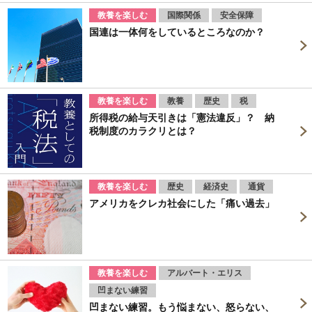
教養を楽しむ
国際関係
安全保障
国連は一体何をしているところなのか？
教養を楽しむ
教養
歴史
税
所得税の給与天引きは「憲法違反」？ 納
税制度のカラクリとは？
教養を楽しむ
歴史
経済史
通貨
アメリカをクレカ社会にした「痛い過去」
教養を楽しむ
アルバート・エリス
凹まない練習
凹まない練習。もう悩まない、怒らない、