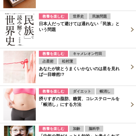
教養を楽しむ
世界史
民族問題
日本人だって避けては通れない「民族」と
いう問題
教養を楽しむ
キャメレオン竹田
占星術
松村潔
あなたが彼とうまくいかないのは星を見れ
ば一目瞭然!?
教養を楽しむ
ダイエット
帳消し
摂りすぎの脂肪、糖質、コレステロールを
「帳消し」にする方法
教養を楽しむ
加齢
脳科学
「中年の脳がもっとも知的」と考えられて