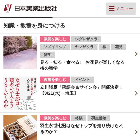
メニュー
知識・教養を身につける
教養を楽しむ
シダレザクラ
ソメイヨシノ
ヤマザクラ
桜
花見
雑学
見る・知る・食べる! お花見が楽しくなる
桜の雑学
教養を楽しむ
イベント
立川談慶「落語会＆サイン会」開催決定！
【3/21(水)・埼玉】
教養を楽しむ
将棋
羽生善治
羽生永世七冠はなぜトップを走り続けられ
るのか？