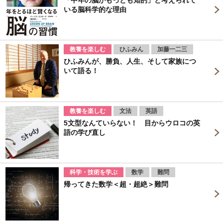
いる脳科学的な理由
教養を楽しむ
ひふみん
加藤一二三
ひふみんが、勝負、人生、そして家族につ
いて語る！
教養を楽しむ
文法
英語
5文型なんていらない！ 目からウロコの英
語の学び直し
科学・技術を学ぶ
数学
難問
帰ってきた数学＜超・超絶＞難問