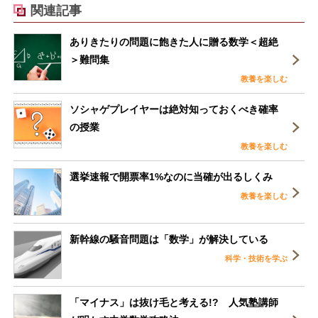
関連記事
ありきたりの問題に飽きた人に贈る数学＜超絶
＞難問集
教養を楽しむ
ソシャゲプレイヤーは絶対知っておくべき確率
の授業
教養を楽しむ
選挙速報で開票率1%なのに当確が出るしくみ
教養を楽しむ
新幹線の騒音問題は「数学」が解決している
科学・技術を学ぶ
「マイナス」は抜け毛と考える!? 人気塾講師