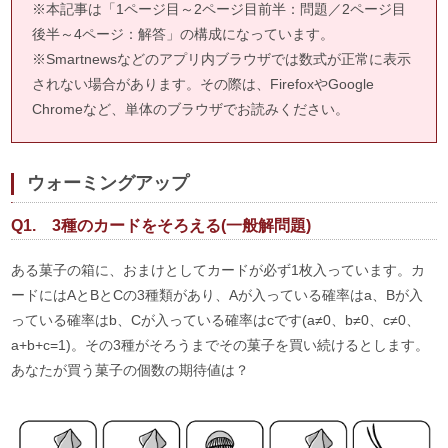
※本記事は「1ページ目～2ページ目前半：問題／2ページ目
後半～4ページ：解答」の構成になっています。
※Smartnewsなどのアプリ内ブラウザでは数式が正常に表示
されない場合があります。その際は、FirefoxやGoogle
Chromeなど、単体のブラウザでお読みください。
ウォーミングアップ
Q1. 3種のカードをそろえる(一般解問題)
ある菓子の箱に、おまけとしてカードが必ず1枚入っています。カ
ードにはAとBとCの3種類があり、Aが入っている確率はa、Bが入
っている確率はb、Cが入っている確率はcです(a≠0、b≠0、c≠0、
a+b+c=1)。その3種がそろうまでその菓子を買い続けるとします。
あなたが買う菓子の個数の期待値は？