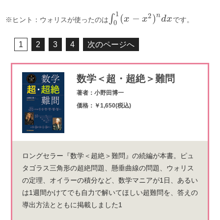
1
2
n
(
−
)
∫
x
x
d
x
※ヒント：ウォリスが使ったのは
です。
0
1
2
3
4
次のページへ
数学＜超・超絶＞難問
著者：小野田博一
価格：￥1,650(税込)
ロングセラー『数学＜超絶＞難問』の続編が本書。ピュ
タゴラス三角形の超絶問題、懸垂曲線の問題、ウォリス
の定理、オイラーの積分など、数学マニアが1日、あるい
は1週間かけてでも自力で解いてほしい超難問を、答えの
導出方法とともに掲載しました1