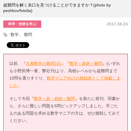
超難問を解く糸口を見つけることができますか？(photo by
peshkov/fotolia)
2017.08.24
科学・技術を学ぶ
数学
難問
以前、『
古典数学の難問101
』『
数学＜超絶＞難問
』(いずれ
も小野田博一著、弊社刊)より、高校レベルから超難問まで
10問を選りすぐり、
数学マニア向けの挑戦状として掲載しま
した
。
そして今回『
数学＜超・超絶＞難問
』を新たに発刊。同書か
ら、さらに難しい問題を5問ピックアップしました。手ごた
えのある問題を求める数学マニアの方は、ぜひ挑戦してみて
ください。