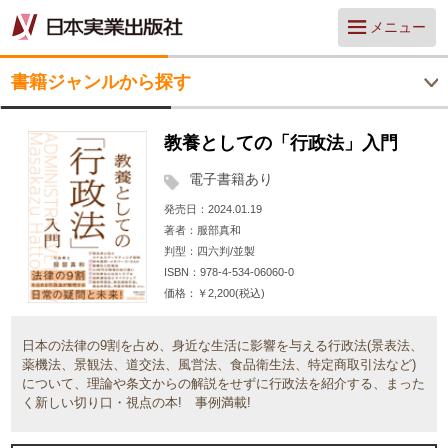
メニュー
書籍ジャンルから探す
教養としての「行政法」入門
電子書籍あり
発売日
2024.01.19
著者
服部真和
判型
四六判/並製
ISBN
978-4-534-06060-0
価格
￥2,200(税込)
日本の法律の9割を占め、身近な生活に影響を与える行政法(景表法、
薬機法、景観法、道交法、風営法、食品衛生法、特定商取引法など)
について、理論や条文からの解説をせずに行政法を紹介する、まった
く新しい切り口・視点の本! 事例満載!