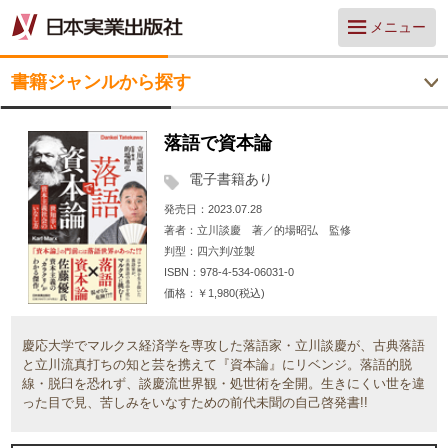
メニュー
書籍ジャンルから探す
落語で資本論
電子書籍あり
発売日
2023.07.28
著者
立川談慶 著／的場昭弘 監修
判型
四六判/並製
ISBN
978-4-534-06031-0
価格
￥1,980(税込)
慶応大学でマルクス経済学を専攻した落語家・立川談慶が、古典落語
と立川流真打ちの知と芸を携えて『資本論』にリベンジ。落語的脱
線・脱臼を恐れず、談慶流世界観・処世術を全開。生きにくい世を違
った目で見、苦しみをいなすための前代未聞の自己啓発書!!