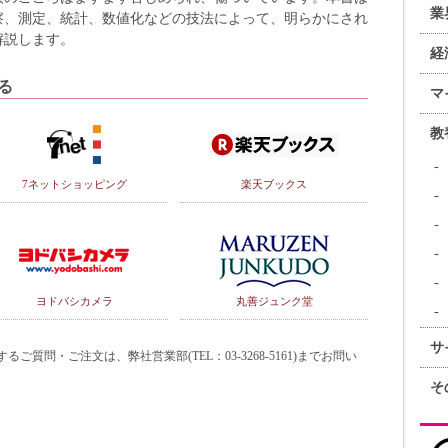
業
察、測定、統計、数値化などの技法によって、明らかにされ
解説します。
経
る
マ
教
7ネットショッピング
楽天ブックス
ヨドバシカメラ
丸善ジュンク堂
サ
質問・ご注文は、弊社営業部(TEL：03-3268-5161)までお問い
そ