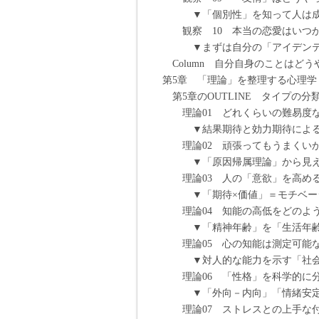
▼「個別性」を知って人は成熟
観察 10 本当の恋愛はいつから
▼まずは自分の「アイデンティ
Column 自分自身のことはど
第5章 「理論」を整理する心理学
第5章のOUTLINE タイプの
理論01 どれくらいの難易度な
▼結果期待と効力期待による「
理論02 頑張ってもうまくいか
▼「原因帰属理論」から見えてく
理論03 人の「意欲」を高める二
▼「期待×価値」＝モチベーシ
理論04 知能の高低をどのように
▼「精神年齢」を「生活年齢」
理論05 心の知能は測定可能なの
▼対人的な能力を示す「社会的
理論06 「性格」を科学的に
▼「外向－内向」「情緒安定－不
理論07 ストレスとの上手な付き