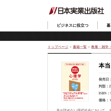
ビジネスに役立つ
暮
トップページ
書籍一覧
教養・雑学
本当
発売日
判型
ISBN
価格
先が読めない現代社会において、