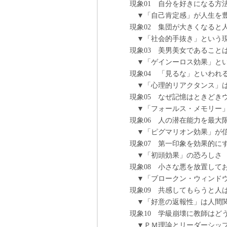
現象01 自分を好きになる方法は
▼「自己肯定感」が人生を豊か
現象02 集団が大きくなると人
▼「社会的手抜き」という現実
現象03 美男美女であることは本
▼「ゲインーロス効果」という
現象04 「見るな」といわれる
▼「心理的リアクタンス」は人
現象05 なぜ記憶はときどきウソ
▼「フォールス・メモリー」が
現象06 人の潜在能力を最大限に
▼「ピグマリオン効果」が信じ
現象07 第一印象を効果的にする
▼「初頭効果」の恐ろしさ 0
現象08 小さな悪を放置してお
▼「ブロークン・ウィンドウズ
現象09 共感してもらうと人は
▼「好意の返報性」は人間関係
現象10 学級崩壊に教師はどう立
▼ＰＭ理論とリーダーシップ 