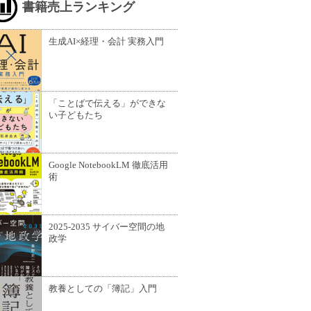
書籍売上ランキング
生成AI×経理・会計 実務入門
「ことばで伝える」ができな
い子どもたち
Google NotebookLM 徹底活用
術
2025-2035 サイバー空間の地
政学
教養としての「簿記」入門