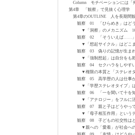
Column モチベーションには
第4章 「観察」で見抜く心理学
第4章のOUTLINE 人を長期
観察 01 「ひらめき」はどうや
▼「洞察」のメカニズム 10
観察 02 「そういえば……」
▼「想起サイクル」はどこまで
観察 03 偽りの記憶が生まれ
▼「強制想起」は自分をも欺く
観察 04 セクハラをしやすいの
▼権限の本質と「ステレオタイ
観察 05 高学歴の人は仕事が
▼「学歴ステレオタイプ」は人
観察 06 「一を聞いて十を知
▼「アナロジー」をフルに活用
観察 07 親と子はどうやって
▼「母子相互作用」というテレ
観察 08 子どもの社交性はど
▼親への「愛着」が社会への入
観察 09 「友情」はどうやって