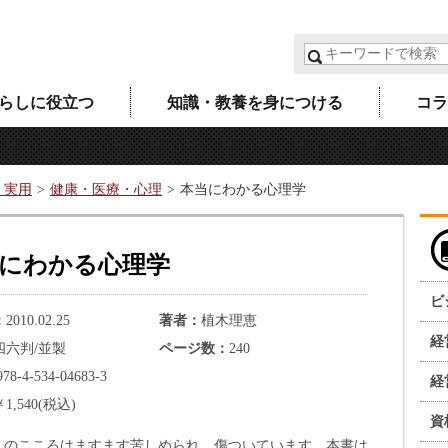
らしに役立つ
知識・教養を身につける
コラ
・実用
健康・医療・心理
本当にわかる心理学
にわかる心理学
ビ
2010.02.25
著者
植木理恵
経
四六判/並製
ページ数
240
978-4-534-04683-3
経
￥1,540(税込)
資
人のこころはますます苦しめられ、傷ついています。本書は