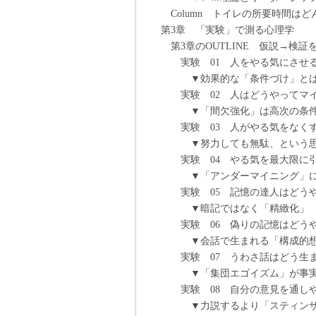
Column トイレの所要時間は
第3章 「実験」で測る心理学
第3章のOUTLINE 仮説→検
実験 01 人をやる気にさせる
▼効果的な「条件づけ」とは？
実験 02 人はどうやってマイ
▼「間欠強化」は高次の条件づ
実験 03 人がやる気をなくす
▼努力しても無駄、という思い
実験 04 やる気を最大限に引
▼「アンダーマイニング」に気
実験 05 記憶の達人はどうや
▼暗記ではなく「精緻化」 0
実験 06 偽りの記憶はどうや
▼会話で生まれる「構成的想起
実験 07 うわさ話はどう生ま
▼「集団エゴイズム」が事実を
実験 08 自分の意見を通しや
▼力説するより「スティンザー