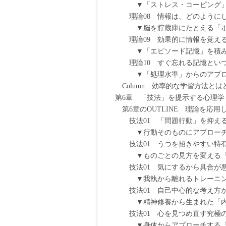
▼「ストレス・コーピング」で
理論08 情報は、どのようにし
▼脳を貯蔵庫にたとえる「ボッ
理論09 効果的に情報を覚える
▼「エピソード記憶」を積み重
理論10 すぐ忘れる記憶といつ
▼「処理水準」からのアプロー
Column 効率的な学習方法と
第6章 「技法」を提示する心理学
第6章のOUTLINE 理論を応
技法01 「問題行動」を抑える
▼行動そのものにアプローチす
技法01 うつを招きやすい特有の
▼ものごとの見方を変える「認
技法01 気にするから具合が悪
▼我執から離れるトレーニング
技法01 自己中心的な考え方から
▼精神修養から生まれた「内観
技法01 心を見つめ直す究極の方
▼身体からアプローチする「絶