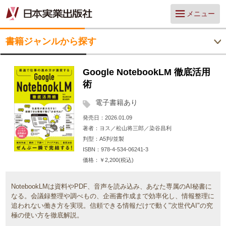
メニュー
書籍ジャンルから探す
Google NotebookLM 徹底活用
術
電子書籍あり
発売日
2026.01.09
著者
ヨス／松山将三郎／染谷昌利
判型
A5判/並製
ISBN
978-4-534-06241-3
価格
￥2,200(税込)
NotebookLMは資料やPDF、音声を読み込み、あなた専属のAI秘書に
なる。会議録整理や調べもの、企画書作成まで効率化し、情報整理に
追われない働き方を実現。信頼できる情報だけで動く"次世代AI"の究
極の使い方を徹底解説。