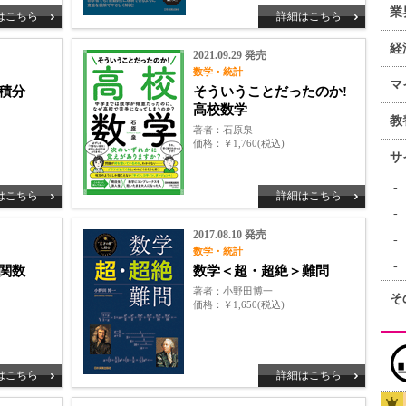
業
はこちら
詳細はこちら
経
2021.09.29 発売
数学・統計
マ
積分
そういうことだったのか!
高校数学
教
著者
石原泉
価格
￥1,760(税込)
サ
はこちら
詳細はこちら
2017.08.10 発売
数学・統計
関数
数学＜超・超絶＞難問
著者
小野田博一
そ
価格
￥1,650(税込)
はこちら
詳細はこちら