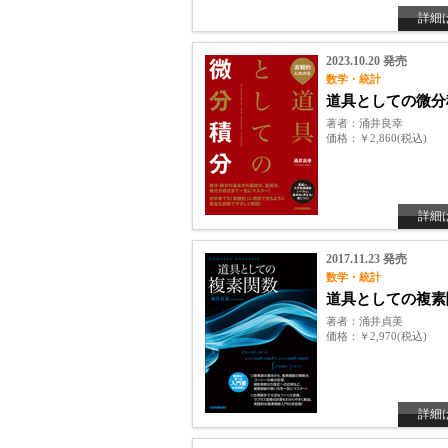
詳細
2023.10.20 発売
数学・統計
道具としての微分
著者
涌井良幸
価格
￥2,860(税込)
詳細
2017.11.23 発売
数学・統計
道具としての複素
著者
涌井貞美
価格
￥2,970(税込)
詳細