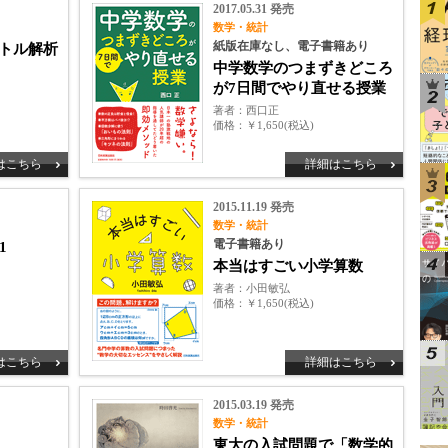
2017.05.31 発売
数学・統計
紙版在庫なし、電子書籍あり
トル解析
中学数学のつまずきどころ
が7日間でやり直せる授業
著者
西口正
価格
￥1,650(税込)
はこちら
詳細はこちら
2015.11.19 発売
数学・統計
電子書籍あり
1
本当はすごい小学算数
著者
小田敏弘
価格
￥1,650(税込)
はこちら
詳細はこちら
2015.03.19 発売
数学・統計
東大の入試問題で「数学的