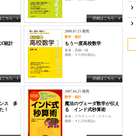
はこちら
詳細はこちら
2009.07.15 発売
数学・統計
ズ統計
もう一度高校数学
著者
高橋一雄
価格
￥3,080(税込)
はこちら
詳細はこちら
2007.04.25 発売
数学・統計
ンス 多
魔法のヴェーダ数学が伝え
た！
る インド式秒算術
著者
プラディープ・クマール
価格
￥1,320(税込)