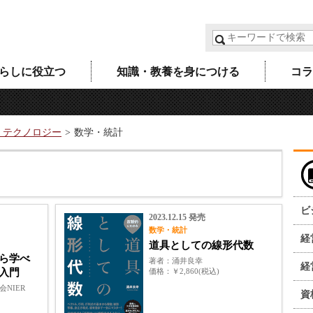
らしに役立つ
知識・教養を身につける
コラ
・テクノロジー
数学・統計
ビ
2023.12.15 発売
数学・統計
経
道具としての線形代数
ら学べ
著者
涌井良幸
経
入門
価格
￥2,860(税込)
NIER
資