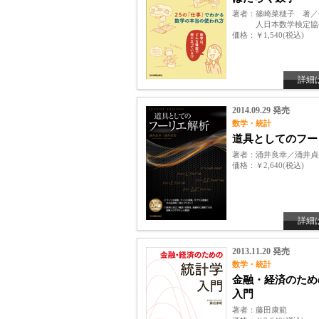
著者
篠崎菜穂子 著／
人日本数学検定協
価格
￥1,540(税込)
詳細
2014.09.29 発売
数学・統計
道具としてのフー
著者
涌井良幸／涌井貞
価格
￥2,640(税込)
詳細
2013.11.20 発売
数学・統計
金融・経済のため
入門
著者
藤田康範