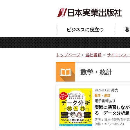
ビジネスに役立つ
暮
トップページ
当社書籍
サイエンス
数学・統計
2026.03.20 発売
数学・統計
電子書籍あり
実際に演習しなが
る データ分析超
著者
日本情報教育研究会
価格
￥2,200(税込)