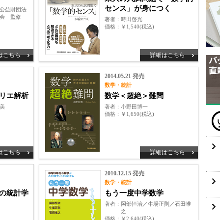
センス」が身につく
公益財団法
会 監修
著者
時田啓光
価格
￥1,540(税込)
はこちら
詳細はこちら
2014.05.21 発売
数学・統計
リエ解析
数学＜超絶＞難問
美
著者
小野田博一
価格
￥1,650(税込)
はこちら
詳細はこちら
2010.12.15 発売
数学・統計
の統計学
もう一度中学数学
著者
岡部恒治／牛場正則／石田唯
之
価格
￥2,640(税込)