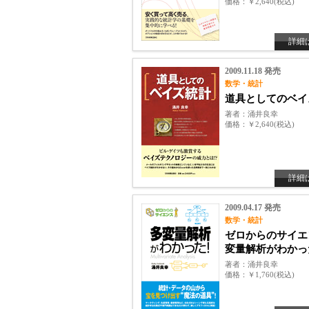
価格
￥2,640(税込)
詳細
2009.11.18 発売
数学・統計
道具としてのベイ
著者
涌井良幸
価格
￥2,640(税込)
詳細
2009.04.17 発売
数学・統計
ゼロからのサイエ
変量解析がわかっ
著者
涌井良幸
価格
￥1,760(税込)