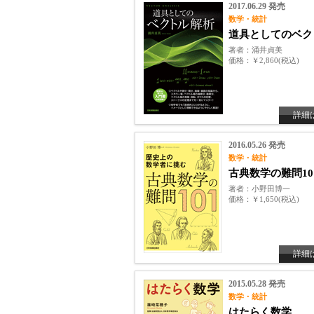
2017.06.29 発売
数学・統計
道具としてのベク
著者
涌井貞美
価格
￥2,860(税込)
詳細
2016.05.26 発売
数学・統計
古典数学の難問10
著者
小野田博一
価格
￥1,650(税込)
詳細
2015.05.28 発売
数学・統計
はたらく数学