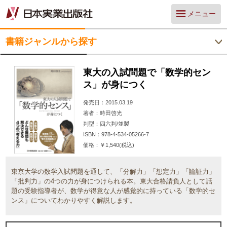
メニュー
書籍ジャンルから探す
東大の入試問題で「数学的セン
ス」が身につく
発売日
2015.03.19
著者
時田啓光
判型
四六判/並製
ISBN
978-4-534-05266-7
価格
￥1,540(税込)
東京大学の数学入試問題を通して、「分解力」「想定力」「論証力」
「批判力」の4つの力が身につけられる本。東大合格請負人として話
題の受験指導者が、数学が得意な人が感覚的に持っている「数学的セ
ンス」についてわかりやすく解説します。