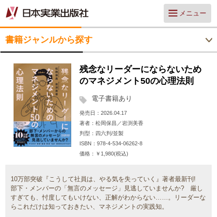
メニュー
書籍ジャンルから探す
残念なリーダーにならないため
のマネジメント50の心理法則
電子書籍あり
発売日
2026.04.17
著者
松岡保昌／岩渕美香
判型
四六判/並製
ISBN
978-4-534-06262-8
価格
￥1,980(税込)
10万部突破『こうして社員は、やる気を失っていく』著者最新刊!
部下・メンバーの「無言のメッセージ」見逃していませんか? 厳し
すぎても、忖度してもいけない、正解がわからない……。リーダーな
らこれだけは知っておきたい、マネジメントの実践知。