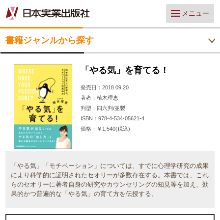
メニュー
書籍ジャンルから探す
「やる気」を育てる！
発売日
2018.09.20
著者
植木理恵
判型
四六判/並製
ISBN
978-4-534-05621-4
価格
￥1,540(税込)
「やる気」「モチベーション」については、すでに心理学研究の成果
により科学的に証明されたセオリーが多数存在する。本書では、これ
らのセオリーに著者自身の研究やカウンセリングの知見等を加え、効
果的かつ普遍的な「やる気」の育て方を伝授する。