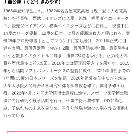
工藤公康（くどう きみやす）
1963年愛知県生まれ。1982年名古屋電気高校（現・愛工大名電高
校）を卒業後、西武ライオンズに入団。以降、福岡ダイエーホーク
ス、読売ジャイアンツ、横浜ベイスターズなどに在籍し、現役中に
14度のリーグ優勝、11度の日本一に輝き優勝請負人と呼ばれる。実
働29年プロ野球選手としてマウンドに立ち続け、2011年正式に引
退を表明。最優秀選手（MVP）2回、最優秀防御率4回、最高勝率4
回など数多くのタイトルに輝き、通算224勝を挙げる。正力松太郎
賞を歴代最多に並ぶ5回、2016年には野球殿堂入りを果たす。2015
年から福岡ソフトバンクホークスの監督に就任。2021年退任までの
7年間に5度の日本シリーズを制覇。2020年監督在任中ながら筑波
大学大学院人間総合科学研究科体育学専攻を修了。体育学修士取
得。2022年4月より同大学院博士課程に進学、スポーツ医学博士取
得に向け研究や検診活動を行う。仕事の傍ら農作業、DIYに勤し
み、子供たちの未来を見つめ、手作り球場や遊びの場を作る活動も
行っている。