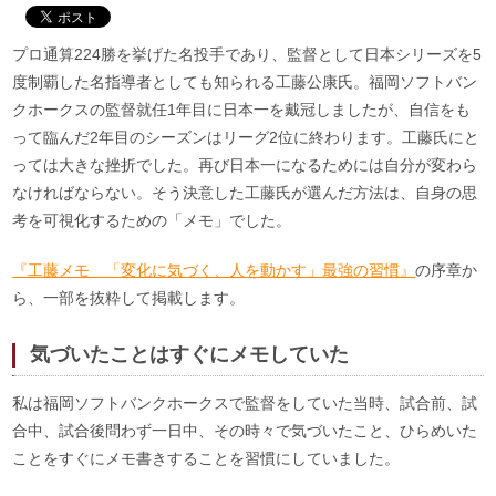
プロ通算224勝を挙げた名投手であり、監督として日本シリーズを5
度制覇した名指導者としても知られる工藤公康氏。福岡ソフトバン
クホークスの監督就任1年目に日本一を戴冠しましたが、自信をも
って臨んだ2年目のシーズンはリーグ2位に終わります。工藤氏にと
っては大きな挫折でした。再び日本一になるためには自分が変わら
なければならない。そう決意した工藤氏が選んだ方法は、自身の思
考を可視化するための「メモ」でした。
『工藤メモ 「変化に気づく、人を動かす」最強の習慣』
の序章か
ら、一部を抜粋して掲載します。
気づいたことはすぐにメモしていた
私は福岡ソフトバンクホークスで監督をしていた当時、試合前、試
合中、試合後問わず一日中、その時々で気づいたこと、ひらめいた
ことをすぐにメモ書きすることを習慣にしていました。