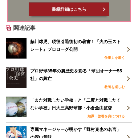
書籍詳細はこちら
関連記事
藤川球児、現役引退後初の著書！『火の玉スト
レート』プロローグ公開
仕事力を磨く
プロ野球85年の裏歴史を彩る「球団オーナー55
社」の興亡
教養を楽しむ
「また対戦したい学校」と「二度と対戦したく
ない学校」日大三高野球部・小倉全由監督
知識・教養を身につける
専属マネージャーが明かす「野村克也の名言」
の深い意味