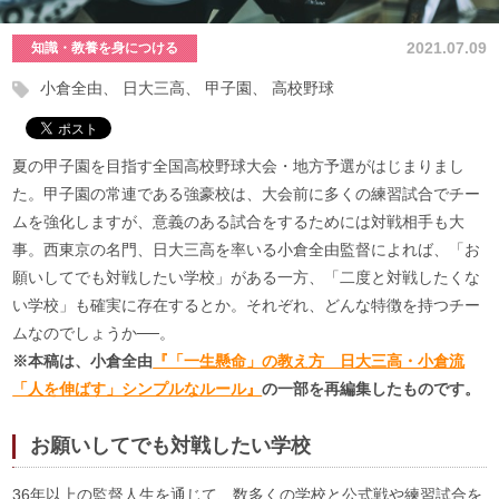
2021.07.09
知識・教養を身につける
小倉全由
日大三高
甲子園
高校野球
夏の甲子園を目指す全国高校野球大会・地方予選がはじまりまし
た。甲子園の常連である強豪校は、大会前に多くの練習試合でチー
ムを強化しますが、意義のある試合をするためには対戦相手も大
事。西東京の名門、日大三高を率いる小倉全由監督によれば、「お
願いしてでも対戦したい学校」がある一方、「二度と対戦したくな
い学校」も確実に存在するとか。それぞれ、どんな特徴を持つチー
ムなのでしょうか──。
※本稿は、小倉全由
『「一生懸命」の教え方 日大三高・小倉流
「人を伸ばす」シンプルなルール』
の一部を再編集したものです。
お願いしてでも対戦したい学校
36年以上の監督人生を通じて、数多くの学校と公式戦や練習試合を