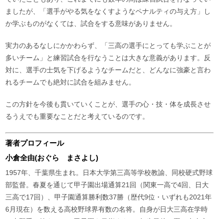
ましたが、「選手がやる気をなくすようなペナルティの与え方」し
か学ぶものがなくては、試合をする意味がありません。
実力のあるなしにかかわらず、「三高の選手にとっても学ぶことが
多いチーム」と練習試合を行なうことは大きな意義があります。反
対に、選手の士気を下げるようなチームだと、どんなに強豪と言わ
れるチームでも絶対に試合を組みません。
この方針を今後も貫いていくことが、選手の心・技・体を成長させ
るうえでも重要なことだと考えているのです。
著者プロフィール
小倉全由(おぐら まさよし)
1957年、千葉県生まれ。日本大学第三高等学校教諭、同校硬式野球
部監督。春夏を通じて甲子園出場通算21回（関東一高で4回、日大
三高で17回）、甲子園通算勝利数37勝（歴代9位・いずれも2021年
6月現在）を数える高校野球界有数の名将。自身が日大三高在学時