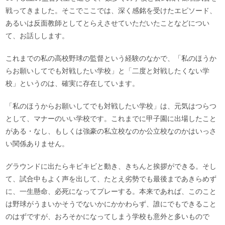
戦ってきました。そこでここでは、深く感銘を受けたエピソード、
あるいは反面教師としてとらえさせていただいたことなどについ
て、お話しします。
これまでの私の高校野球の監督という経験のなかで、「私のほうか
らお願いしてでも対戦したい学校」と「二度と対戦したくない学
校」というのは、確実に存在しています。
「私のほうからお願いしてでも対戦したい学校」は、元気はつらつ
として、マナーのいい学校です。これまでに甲子園に出場したこと
がある・なし、もしくは強豪の私立校なのか公立校なのかはいっさ
い関係ありません。
グラウンドに出たらキビキビと動き、きちんと挨拶ができる。そし
て、試合中もよく声を出して、たとえ劣勢でも最後まであきらめず
に、一生懸命、必死になってプレーする。本来であれば、このこと
は野球がうまいかそうでないかにかかわらず、誰にでもできること
のはずですが、おろそかになってしまう学校も意外と多いもので