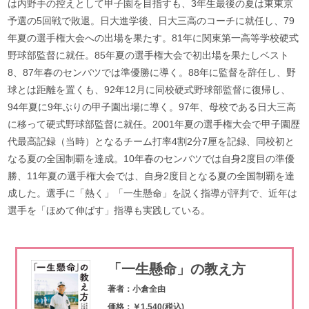
は内野手の控えとして甲子園を目指すも、3年生最後の夏は東東京
予選の5回戦で敗退。日大進学後、日大三高のコーチに就任し、79
年夏の選手権大会への出場を果たす。81年に関東第一高等学校硬式
野球部監督に就任。85年夏の選手権大会で初出場を果たしベスト
8、87年春のセンバツでは準優勝に導く。88年に監督を辞任し、野
球とは距離を置くも、92年12月に同校硬式野球部監督に復帰し、
94年夏に9年ぶりの甲子園出場に導く。97年、母校である日大三高
に移って硬式野球部監督に就任。2001年夏の選手権大会で甲子園歴
代最高記録（当時）となるチーム打率4割2分7厘を記録、同校初と
なる夏の全国制覇を達成。10年春のセンバツでは自身2度目の準優
勝、11年夏の選手権大会では、自身2度目となる夏の全国制覇を達
成した。選手に「熱く」「一生懸命」を説く指導が評判で、近年は
選手を「ほめて伸ばす」指導も実践している。
「一生懸命」の教え方
著者：小倉全由
価格：￥1,540(税込)