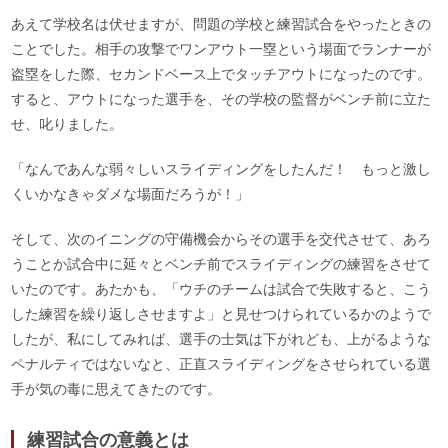
あえて学校名は伏せますが、問題の学校と練習試合をやったときの
ことでした。相手の攻撃でワンアウト一塁という場面でランナーが
盗塁をした際、セカンドベース上でタッチアウトになったのです。
すると、アウトになった選手を、その学校の監督がベンチ前に立た
せ、叱りました。
「なんであんな弱々しいスライディングをしたんだ！ もっと激し
くいかなきゃダメな場面だろうが！」
そして、次のイニングの守備機会からその選手を交代させて、あろ
うことか試合中に延々とベンチ前でスライディングの練習をさせて
いたのです。あたかも、「ウチのチームは試合で失敗すると、こう
した練習を繰り返しさせますよ」と見せつけられているかのようで
したが、私にしてみれば、選手の士気は下がれども、上がるような
ペナルティではないなと、正直スライディングをさせられている選
手が気の毒に思えてきたのです。
練習試合の意義とは