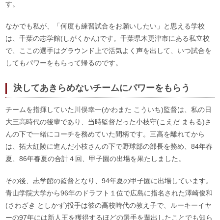
す。
なかでも私が、「何度も練習試合をお願いしたい」と思える学校
は、千葉の志学館(しがくかん)です。千葉県木更津市にある私立校
で、ここの選手はグラウンド上で活気よく声を出して、いつ試合を
してもパワーをもらって帰るのです。
決してあきらめないチームにパワーをもらう
チームを指揮していた川俣幸一(かわまた こういち)監督は、私の日
大三高時代の後輩であり、当時監督だった小枝守(こえだ まもる)さ
んの下で一緒にコーチを務めていた間柄です。三高を離れてから
は、拓大紅陵に進んだ小枝さんの下で野球部の部長を務め、84年春
夏、86年春夏の合計４回、甲子園の出場を果たしました。
その後、志学館の監督となり、94年夏の甲子園に出場しています。
青山学院大学から96年のドラフト１位で広島に指名された澤崎俊和
(さわざき としかず)投手は彼の高校時代の教え子で、ルーキーイヤ
ーの97年には新人王を獲得するほどの選手を輩出したことでも知ら