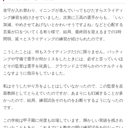
攻守が入れ替わり、イニングが進んでいってもひたすらスライディ
ング練習を続けさせていました。次第に三高の選手からも、「いい
加減、やめさせてあげないとかわいそうですよね」などと心配する
言葉が口をついてくる有り様で、結局、最終回を迎えるまでの1時
間弱、延々とスライディングの練習が続けられたのです。
こうしたことは、何もスライディングだけに限りません。バッティ
ングや守備で選手が何かミスをしたときには、必ずと言っていいほ
どその監督は選手を叱責し、グラウンド上で何らかのペナルティを
こなすように指示をしていました。
私はそうしたやり方をよしとはしていなかったので、この監督を反
面教師としてとらえていたのですが、あまりにも幻滅することが多
かったので、結局、練習試合そのものをお断りするようになったの
です。
この学校は甲子園に何度も出場しています。輝かしい実績を残され
ていたこともあり、これまでにも数年の間は練習試合を行なってい