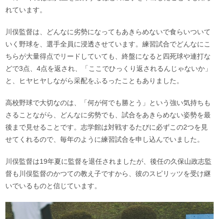
れています。
川俣監督は、どんなに劣勢になってもあきらめないで食らいついて
いく野球を、選手全員に浸透させています。練習試合でどんなにこ
ちらが大量得点でリードしていても、終盤になると四死球や連打な
どで3点、4点を返され、「ここでひっくり返されるんじゃないか」
と、ヒヤヒヤしながら采配をふるったこともありました。
高校野球で大切なのは、「何が何でも勝とう」という強い気持ちも
さることながら、どんなに劣勢でも、試合をあきらめない姿勢を最
後まで見せることです。志学館は対戦するたびに必ずこの2つを見
せてくれるので、毎年のように練習試合を申し込んでいました。
川俣監督は19年夏に監督を退任されましたが、後任の久保山政志監
督も川俣監督のかつての教え子ですから、彼のスピリッツを受け継
いでいるものと信じています。