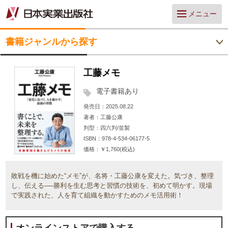
メニュー
書籍ジャンルから探す
工藤メモ
電子書籍あり
発売日
2025.08.22
著者
工藤公康
判型
四六判/並製
ISBN
978-4-534-06177-5
価格
￥1,760(税込)
敗戦を機に始めた“メモ”が、名将・工藤公康を変えた。気づき、整理
し、伝える──勝利を生む思考と習慣の技術を、初めて明かす。現場
で実践された、人を育て組織を動かすためのメモ活用術！