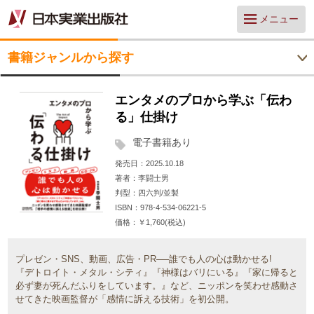
メニュー
書籍ジャンルから探す
エンタメのプロから学ぶ「伝わ
る」仕掛け
電子書籍あり
発売日
2025.10.18
著者
李闘士男
判型
四六判/並製
ISBN
978-4-534-06221-5
価格
￥1,760(税込)
プレゼン・SNS、動画、広告・PR──誰でも人の心は動かせる!
『デトロイト・メタル・シティ』『神様はバリにいる』『家に帰ると
必ず妻が死んだふりをしています。』など、ニッポンを笑わせ感動さ
せてきた映画監督が「感情に訴える技術」を初公開。