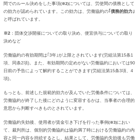
間でのルール決めをした事項
については、労使間の債務として
(※2)
の効力が認められています。この効力は、労働協約の
｢債務的効力｣
と呼ばれています。
※2
：団体交渉開催についての取り決め、便宜供与についての取り
決めなど
労働協約の有効期間は｢3年｣が上限とされています(労組法第15条1
項、同条2項)。また、有効期間の定めがない労働協約においては90
日前の予告によって解約することができます(労組法第15条3項、4
項)。
もっとも、前述した規範的効力が及んでいた労働条件については、
労働協約が終了した後にどのように変容するかは、当事者の合理的
意思から判断すべきものとされています。
労働協約失効後、使用者が賃金引き下げを行った事例
におい
(※3)
て、裁判所は、個別的労働協約は協約満了時における労働協約の内
容と同一内容を持続するとし、結果として、労働協約失効後も労働