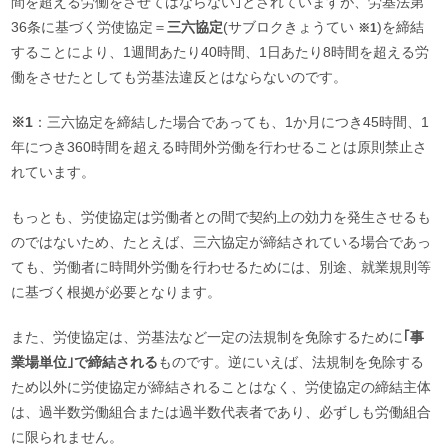
間を超える労働をさせてはならない｣とされていますが、労基法第
36
条に基づく労使協定＝
三六協定
(サブロクきょうてい
)を締結
※1
することにより、1週間あたり
40
時間、1日あたり8時間を超える労
働をさせたとしても労基法違反とはならないのです。
※1
：三六協定を締結した場合であっても、1か月につき45時間、1
年につき360時間を超える時間外労働を行わせることは原則禁止さ
れています。
もっとも、労使協定は労働者との間で契約上の効力を発生させるも
のではないため、たとえば、三六協定が締結されている場合であっ
ても、労働者に時間外労働を行わせるためには、別途、就業規則等
に基づく根拠が必要となります。
また、労使協定は、労基法など一定の法規制を免除するために
｢事
業場単位｣で締結される
ものです。逆にいえば、法規制を免除する
ため以外に労使協定が締結されることはなく、労使協定の締結主体
は、過半数労働組合または過半数代表者であり、必ずしも労働組合
に限られません。