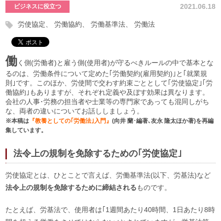
2021.06.18
ビジネスに役立つ
労使協定
労働協約
労働基準法
労働法
働
く側(労働者)と雇う側(使用者)が守るべきルールの中で基本とな
るのは、労働条件について定めた｢労働契約(雇用契約)｣と｢就業規
則｣です。このほか、労使間で交わす約束ごととして｢労使協定｣｢労
働協約｣もありますが、それぞれ定義や及ぼす効果は異なります。
会社の人事･労務の担当者や士業等の専門家であっても混同しがち
な、両者の違いについてお話ししましょう。
※本稿は
『教養としての｢労働法｣入門
』
(向井 蘭･編著､友永 隆太ほか著
)
を再編
集しています。
法令上の規制を免除するための｢労使協定｣
労使協定とは、ひとことで言えば、労働基準法(以下、労基法)など
法令上の規制を免除するために締結される
ものです。
たとえば、労基法で、使用者は｢1週間あたり
40
時間、1日あたり8時