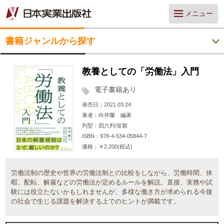
メニュー
書籍ジャンルから探す
教養としての「労働法」入門
電子書籍あり
発売日
2021.03.24
著者
向井蘭 編著
判型
四六判/並製
ISBN
978-4-534-05844-7
価格
￥2,200(税込)
労働法制の歴史や世界の労働法制との比較をしながら、労働時間、休
暇、配転、解雇などの労働法が定めるルールを解説。直接、実務や試
験には役立たないかもしれませんが、多様な働き方が求められる今後
の社会で生じる課題を解決する上でのヒントが満載です。