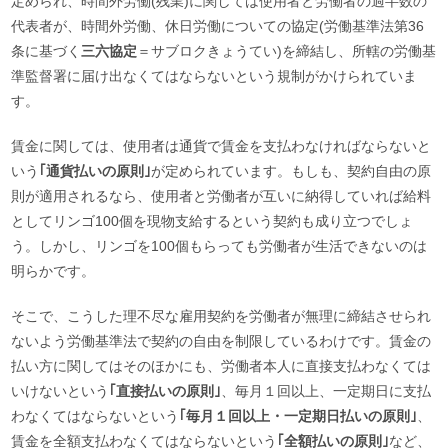
定められ、時間外労働(残業)に関しては使用者と労働者の過半数の
代表者が、時間外労働、休日労働についての協定(労働基準法第36
条に基づく
三六協定
＝サブロクきょうてい)を締結し、所轄の労働基
準監督署に届け出なくてはならないという規制がかけられていま
す。
賃金に関しては、使用者は通貨で賃金を支払わなければならないと
いう
｢通貨払いの原則｣
が定められています。もしも、契約自由の原
則が適用されるなら、使用者と労働者が互いに納得していれば給料
としてリンゴ100個を現物支給するという契約も成り立つでしょ
う。しかし、リンゴを100個もらっても労働者が生活できないのは
明らかです。
そこで、こうした理不尽な雇用契約を労働者が無理に締結させられ
ないよう労働基準法で契約の自由を制限しているわけです。賃金の
払い方に関してはそのほかにも、労働者本人に直接支払わなくては
いけないという
｢直接払いの原則｣
、毎月１回以上、一定期日に支払
わなくてはならないという
｢毎月１回以上・一定期日払いの原則｣
、
賃金を全額支払わなくてはならないという
｢全額払いの原則｣
など、