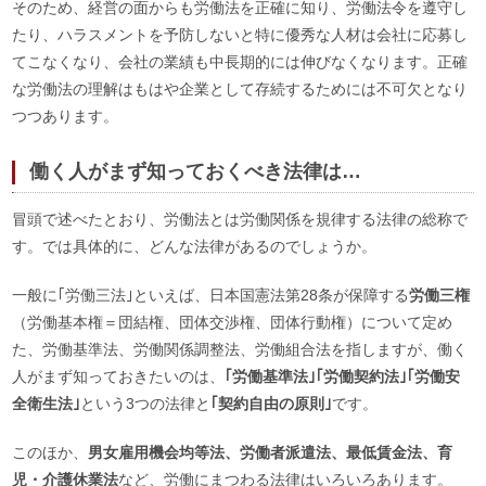
そのため、経営の面からも労働法を正確に知り、労働法令を遵守し
たり、ハラスメントを予防しないと特に優秀な人材は会社に応募し
てこなくなり、会社の業績も中長期的には伸びなくなります。正確
な労働法の理解はもはや企業として存続するためには不可欠となり
つつあります。
働く人がまず知っておくべき法律は…
冒頭で述べたとおり、労働法とは労働関係を規律する法律の総称で
す。では具体的に、どんな法律があるのでしょうか。
一般に｢労働三法｣といえば、日本国憲法第28条が保障する
労働三権
（労働基本権＝団結権、団体交渉権、団体行動権）について定め
た、労働基準法、労働関係調整法、労働組合法を指しますが、働く
人がまず知っておきたいのは、
｢労働基準法｣｢労働契約法｣｢労働安
全衛生法｣
という3つの法律と
｢契約自由の原則｣
です。
このほか、
男女雇用機会均等法、労働者派遣法、最低賃金法、育
児・介護休業法
など、労働にまつわる法律はいろいろあります。