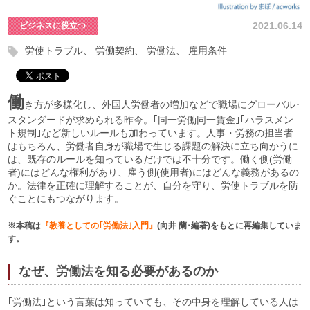
2021.06.14
ビジネスに役立つ
労使トラブル
労働契約
労働法
雇用条件
働
き方が多様化し、外国人労働者の増加などで職場にグローバル･
スタンダードが求められる昨今。｢同一労働同一賃金｣｢ハラスメン
ト規制｣など新しいルールも加わっています。人事・労務の担当者
はもちろん、労働者自身が職場で生じる課題の解決に立ち向かうに
は、既存のルールを知っているだけでは不十分です。働く側(労働
者)にはどんな権利があり、雇う側(使用者)にはどんな義務があるの
か。法律を正確に理解することが、自分を守り、労使トラブルを防
ぐことにもつながります。
※本稿は
『教養としての｢労働法｣入門
』
(向井 蘭･編著
)
をもとに再編集していま
す。
なぜ、労働法を知る必要があるのか
｢労働法｣という言葉は知っていても、その中身を理解している人は