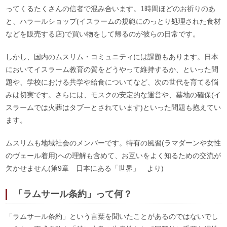
ってくるたくさんの信者で混み合います。1時間ほどのお祈りのあ
と、ハラールショップ(イスラームの規範にのっとり処理された食材
などを販売する店)で買い物をして帰るのが彼らの日常です。
しかし、国内のムスリム・コミュニティには課題もあります。日本
においてイスラーム教育の質をどうやって維持するか、といった問
題や、学校における共学や給食についてなど、次の世代を育てる悩
みは切実です。さらには、モスクの安定的な運営や、墓地の確保(イ
スラームでは火葬はタブーとされています)といった問題も抱えてい
ます。
ムスリムも地域社会のメンバーです。特有の風習(ラマダーンや女性
のヴェール着用)への理解も含めて、お互いをよく知るための交流が
欠かせません(第9章 日本にある「世界」 より)
「ラムサール条約」って何？
「ラムサール条約」という言葉を聞いたことがあるのではないでし