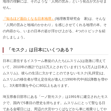
地理の理解には、そのような「人間の営み」という視点が欠かせま
せん。
『知るほど面白くなる日本地理』
(地理教育研究会 著)は、そんな
「人間の営みと地域のかかわり」を感じさせてくれる地理の本。そ
の内容から、いまの日本の姿が浮かび上がる、4つのトピックを紹
介しましょう。
「モスク」は日本にいくつある？
日本に居住するイスラーム教徒の人たち(ムスリム)は急激に増えて
いて、2010年の推計では11万人とされています(うち1万人は日本人
ムスリム)。彼らの生活に欠かすことのできないモスク(礼拝堂)は、
ムスリムの移住者が増え定住化が進んだ1990年代中頃以降数を増や
し、3大都市圏を中心に80以上もあります。
埼玉県春日部市にある「一ノ割モスク」は1991年に建立されたモス
クで、国内で5番目の歴史を持ちます。ムスリムにとって聖なる日
である金曜日には、周辺の大宮やつくばなどから車に相乗りしてや