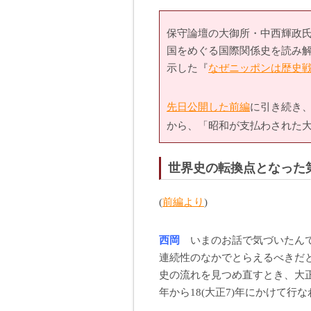
保守論壇の大御所・中西輝政
国をめぐる国際関係史を読み
示した『
なぜニッポンは歴史
先日公開した前編
に引き続き
から、「昭和が支払わされた
世界史の転換点となった
(
前編より
)
西岡
いまのお話で気づいたんで
連続性のなかでとらえるべきだ
史の流れを見つめ直すとき、大正
年から18(大正7)年にかけて行