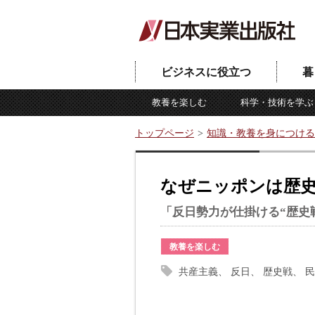
ビジネスに役立つ
暮
教養を楽しむ
科学・技術を学ぶ
トップページ
知識・教養を身につける
なぜニッポンは歴
「反日勢力が仕掛ける“歴史
教養を楽しむ
共産主義
反日
歴史戦
民