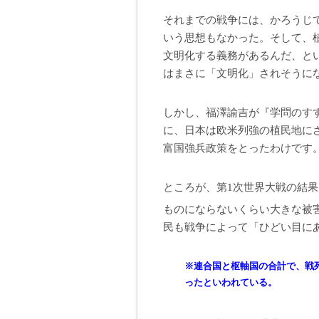
それまでの戦争には、かろうじ
いう思想もなかった。そして、
文明化する義務があるんだ、と
はまさに「文明化」されそうに
しかし、福澤諭吉が『学問のす
に、日本は欧米列強の植民地に
富国強兵政策をとったわけです
ところが、第1次世界大戦の結
ものにならないくらい大きな被
民も戦争によって「ひどい目に
※連合国と枢軸国の合計で、戦死者
ったといわれている。