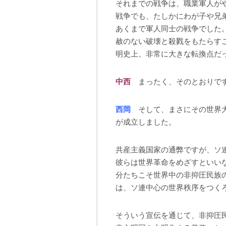
それまでの戦争は、職業軍人が
戦争でも、たしかにわが子や兄
あくまで軍人同士の戦争でした
赦のない破壊と殺戮をもたらす
明史上、非常に大きな転換点だ
中西
まったく、そのとおりで
西岡
そして、まさにその世界大
が成立しました。
共産主義国家の通弊ですが、ソ
彼らは世界革命をめざすといい
分たちこそ世界中の非抑圧民族
は、ソ連中心の世界秩序をつく
そういう宣伝を通じて、非抑圧