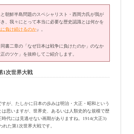
氏と朝鮮半島問題のスペシャリスト・西岡力氏が我が
解き、我々にとって本当に必要な歴史認識とは何かを
戦に負け続けるのか
』。
、同書二章の「なぜ日本は戦争に負けたのか」のなか
大正のツケ」を抜粋してご紹介します。
第1次世界大戦
すが、たしかに日本の歩みは明治・大正・昭和という
とは思いますが、世界史、あるいは人類史的な規模で歴
時代には見逃せない画期がありますね。1914(大正3)
なわれた第1次世界大戦です。