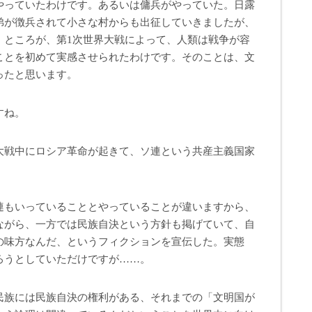
やっていたわけです。あるいは傭兵がやっていた。日露
弟が徴兵されて小さな村からも出征していきましたが、
。ところが、第1次世界大戦によって、人類は戦争が容
ことを初めて実感させられたわけです。そのことは、文
ったと思います。
すね。
戦中にロシア革命が起きて、ソ連という共産主義国家
連もいっていることとやっていることが違いますから、
ながら、一方では民族自決という方針も掲げていて、自
の味方なんだ、というフィクションを宣伝した。実態
ろうとしていただけですが……。
民族には民族自決の権利がある、それまでの「文明国が