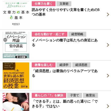
仕事力を磨く
文章術
読みやすく分かりやすい文章を書くための5
つの基本
会社を動かす・起こす
経営戦略
イノベーションの種子は私たちの身近にあ
る
教養を楽しむ
経済学
経済思想
「経済思想」は最強のリベラルアーツであ
る
暮らしの「?」を解決
子育て
教育法
「できる子」とは、親の思った通りに「で
きる子」ではない