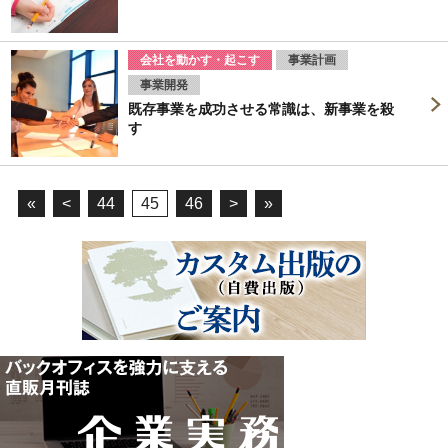
会社を動かす・起こす
事業計画
事業開発
既存事業を成功させる常識は、新事業を殺
す
«
<
44
45
46
>
»