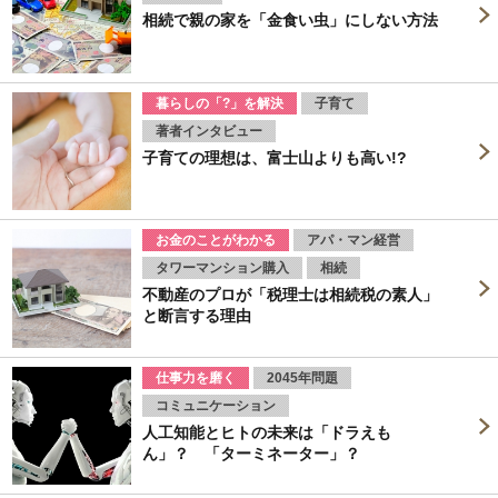
相続で親の家を「金食い虫」にしない方法
暮らしの「?」を解決
子育て
著者インタビュー
子育ての理想は、富士山よりも高い!?
お金のことがわかる
アパ・マン経営
タワーマンション購入
相続
不動産のプロが「税理士は相続税の素人」
と断言する理由
仕事力を磨く
2045年問題
コミュニケーション
人工知能とヒトの未来は「ドラえも
ん」？ 「ターミネーター」？