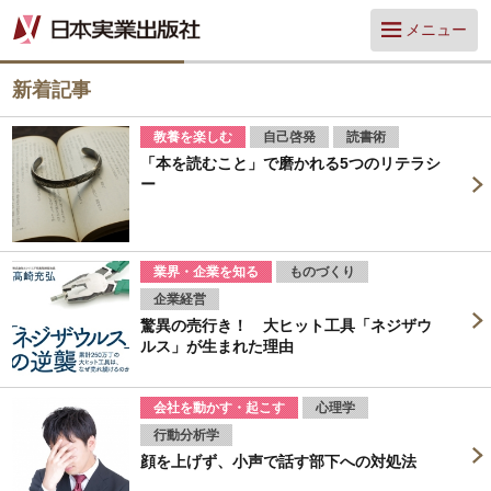
メニュー
新着記事
教養を楽しむ
自己啓発
読書術
「本を読むこと」で磨かれる5つのリテラシ
ー
業界・企業を知る
ものづくり
企業経営
驚異の売行き！ 大ヒット工具「ネジザウ
ルス」が生まれた理由
会社を動かす・起こす
心理学
行動分析学
顔を上げず、小声で話す部下への対処法