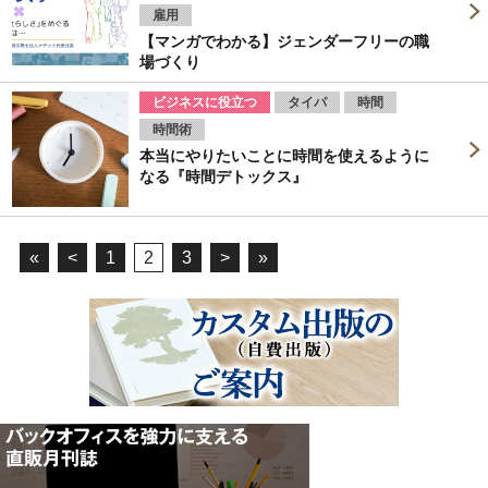
雇用
【マンガでわかる】ジェンダーフリーの職
場づくり
ビジネスに役立つ
タイパ
時間
時間術
本当にやりたいことに時間を使えるように
なる『時間デトックス』
«
<
1
2
3
>
»