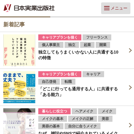
メニュー
新着記事
キャリアプランを描く
フリーランス
個人事業主
独立
起業
開業
独立してもうまくいかない人に共通する10
の特徴
キャリアプランを描く
キャリア
自己啓発
転職
「どこに行っても通用する人」に共通する
「ある能力」
暮らしに役立つ
ヘアメイク
メイク
メイクの基本
メイクの正解
美容
美容の基本
自分に合うメイク
なぜ、雑誌やSNSで紹介されているメイク