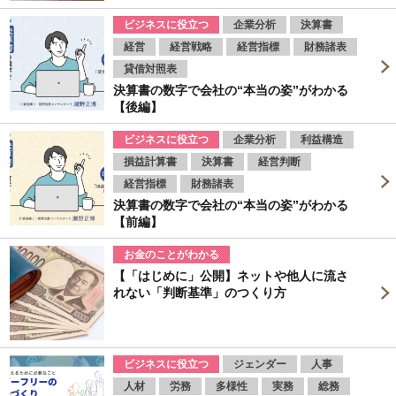
ビジネスに役立つ
企業分析
決算書
経営
経営戦略
経営指標
財務諸表
貸借対照表
決算書の数字で会社の“本当の姿”がわかる
【後編】
ビジネスに役立つ
企業分析
利益構造
損益計算書
決算書
経営判断
経営指標
財務諸表
決算書の数字で会社の“本当の姿”がわかる
【前編】
お金のことがわかる
【「はじめに」公開】ネットや他人に流さ
れない「判断基準」のつくり方
ビジネスに役立つ
ジェンダー
人事
人材
労務
多様性
実務
総務