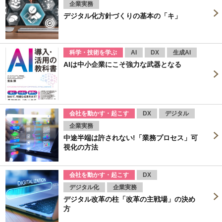
企業実務
デジタル化方針づくりの基本の「キ」
科学・技術を学ぶ
AI
DX
生成AI
AIは中小企業にこそ強力な武器となる
会社を動かす・起こす
DX
デジタル
企業実務
中途半端は許されない!「業務プロセス」可
視化の方法
会社を動かす・起こす
DX
デジタル化
企業実務
デジタル改革の柱「改革の主戦場」の決め
方