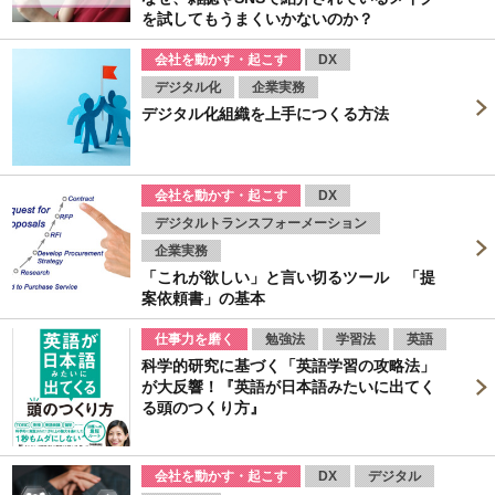
を試してもうまくいかないのか？
会社を動かす・起こす
DX
デジタル化
企業実務
デジタル化組織を上手につくる方法
会社を動かす・起こす
DX
デジタルトランスフォーメーション
企業実務
「これが欲しい」と言い切るツール 「提
案依頼書」の基本
仕事力を磨く
勉強法
学習法
英語
科学的研究に基づく「英語学習の攻略法」
が大反響！『英語が日本語みたいに出てく
る頭のつくり方』
会社を動かす・起こす
DX
デジタル