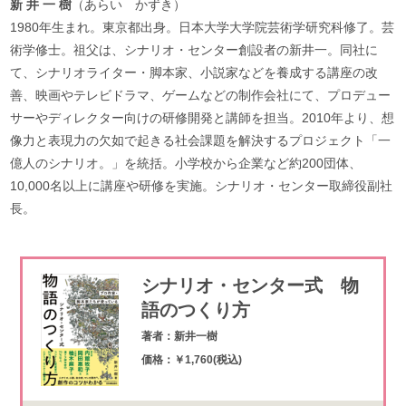
新 井 一 樹
（あらい かずき）
1980年生まれ。東京都出身。日本大学大学院芸術学研究科修了。芸
術学修士。祖父は、シナリオ・センター創設者の新井一。同社に
て、シナリオライター・脚本家、小説家などを養成する講座の改
善、映画やテレビドラマ、ゲームなどの制作会社にて、プロデュー
サーやディレクター向けの研修開発と講師を担当。2010年より、想
像力と表現力の欠如で起きる社会課題を解決するプロジェクト「一
億人のシナリオ。」を統括。小学校から企業など約200団体、
10,000名以上に講座や研修を実施。シナリオ・センター取締役副社
長。
シナリオ・センター式 物
語のつくり方
著者：新井一樹
価格：￥1,760(税込)