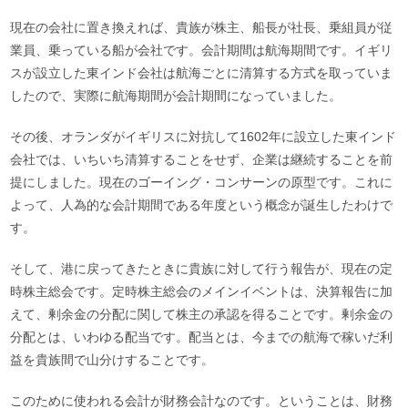
現在の会社に置き換えれば、貴族が株主、船長が社長、乗組員が従
業員、乗っている船が会社です。会計期間は航海期間です。イギリ
スが設立した東インド会社は航海ごとに清算する方式を取っていま
したので、実際に航海期間が会計期間になっていました。
その後、オランダがイギリスに対抗して1602年に設立した東インド
会社では、いちいち清算することをせず、企業は継続することを前
提にしました。現在のゴーイング・コンサーンの原型です。これに
よって、人為的な会計期間である年度という概念が誕生したわけで
す。
そして、港に戻ってきたときに貴族に対して行う報告が、現在の定
時株主総会です。定時株主総会のメインイベントは、決算報告に加
えて、剰余金の分配に関して株主の承認を得ることです。剰余金の
分配とは、いわゆる配当です。配当とは、今までの航海で稼いだ利
益を貴族間で山分けすることです。
このために使われる会計が財務会計なのです。ということは、財務