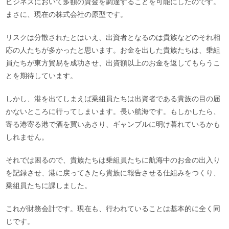
ビジネスにおいて多額の資金を調達することを可能にしたのです。
まさに、現在の株式会社の原型です。
リスクは分散されたとはいえ、出資者となるのは貴族などのそれ相
応の人たちが多かったと思います。お金を出した貴族たちは、乗組
員たちが東方貿易を成功させ、出資額以上のお金を返してもらうこ
とを期待しています。
しかし、港を出てしまえば乗組員たちは出資者である貴族の目の届
かないところに行ってしまいます。長い航海です。もしかしたら、
寄る港寄る港で酒を買いあさり、ギャンブルに明け暮れているかも
しれません。
それでは困るので、貴族たちは乗組員たちに航海中のお金の出入り
を記録させ、港に戻ってきたら貴族に報告させる仕組みをつくり、
乗組員たちに課しました。
これが財務会計です。現在も、行われていることは基本的に全く同
じです。