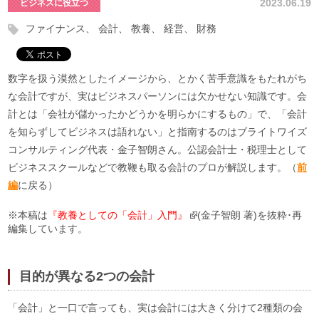
2023.06.19
ビジネスに役立つ
ファイナンス
会計
教養
経営
財務
数字を扱う漠然としたイメージから、とかく苦手意識をもたれがち
な会計ですが、実はビジネスパーソンには欠かせない知識です。会
計とは「会社が儲かったかどうかを明らかにするもの」で、「会計
を知らずしてビジネスは語れない」と指南するのはブライトワイズ
コンサルティング代表・金子智朗さん。公認会計士・税理士として
ビジネススクールなどで教鞭も取る会計のプロが解説します。（
前
編
に戻る）
※本稿は
『教養としての「会計」入門
』
(金子智朗 著)を抜粋･再
編集しています。
目的が異なる2つの会計
「会計」と一口で言っても、実は会計には大きく分けて2種類の会