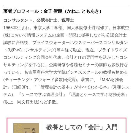
著者プロフィール：金子 智朗（かねこ ともあき）
コンサルタント、公認会計士、税理士
1965年生まれ。東京大学工学部、同大学院修士課程修了。日本航空
(株)において情報システムの企画・開発に従事しながら公認会計士
試験に合格後、プライスウォーターハウスクーパースコンサルタン
ト(現PwCコンサルティング)等を経て独立。現在、ブライトワイズ
コンサルティング合同会社代表。会計とITの専門性を活かしたコン
サルティングを中心に、企業研修や各種セミナーの講師も多数行な
っている。名古屋商科大学大学院ビジネススクールの教授も務める
(ティーチング・アウォード多数回受賞)。著書に、『MBA財務会
計』(日経BP)、『「管理会計の基本」がすべてわかる本』(秀和シス
テム)、『ケースで学ぶ管理会計』『理論とケースで学ぶ財務分析』
(以上、同文舘出版)など多数。
教養としての「会計」入門