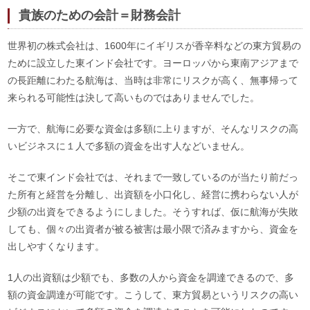
貴族のための会計＝財務会計
世界初の株式会社は、1600年にイギリスが香辛料などの東方貿易の
ために設立した東インド会社です。ヨーロッパから東南アジアまで
の長距離にわたる航海は、当時は非常にリスクが高く、無事帰って
来られる可能性は決して高いものではありませんでした。
一方で、航海に必要な資金は多額に上りますが、そんなリスクの高
いビジネスに１人で多額の資金を出す人などいません。
そこで東インド会社では、それまで一致しているのが当たり前だっ
た所有と経営を分離し、出資額を小口化し、経営に携わらない人が
少額の出資をできるようにしました。そうすれば、仮に航海が失敗
しても、個々の出資者が被る被害は最小限で済みますから、資金を
出しやすくなります。
1人の出資額は少額でも、多数の人から資金を調達できるので、多
額の資金調達が可能です。こうして、東方貿易というリスクの高い