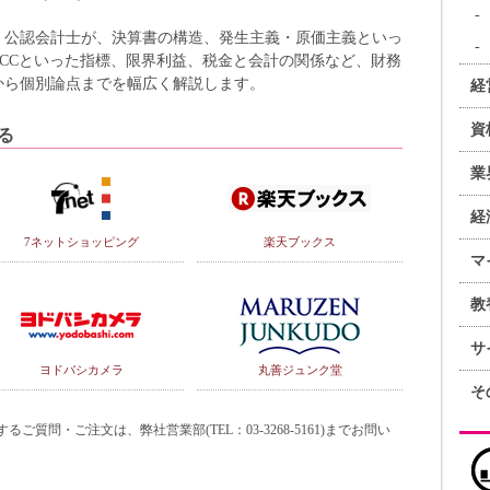
・公認会計士が、決算書の構造、発生主義・原価主義といっ
CCCといった指標、限界利益、税金と会計の関係など、財務
から個別論点までを幅広く解説します。
経
資
る
業
経
7ネットショッピング
楽天ブックス
マ
教
サ
ヨドバシカメラ
丸善ジュンク堂
そ
質問・ご注文は、弊社営業部(TEL：03-3268-5161)までお問い