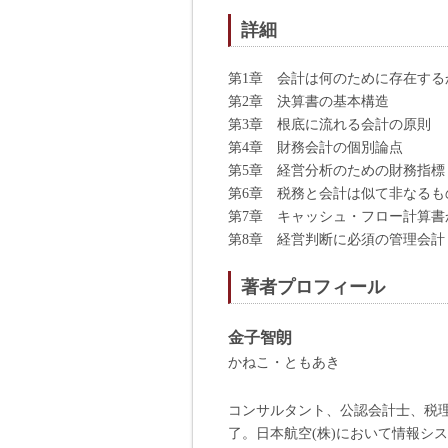
詳細
第1章 会計は何のために存在する
第2章 決算書の基本構造
第3章 根底に流れる会計の原則
第4章 財務会計の個別論点
第5章 経営分析のための財務指標
第6章 税務と会計は似て非なるも
第7章 キャッシュ・フロー計算書
第8章 経営判断に必須の管理会計
著者プロフィール
金子智朗
かねこ・ともあき
コンサルタント、公認会計士、税理
了。日本航空(株)において情報シ