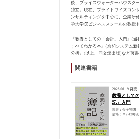
後、プライスウォーターハウスクー
独立。現在、ブライトワイズコンサ
ンサルティングを中心に、企業研
学大学院ビジネススクールの教授も
『教養としての「会計」入門』(当社
すべてわかる本』(秀和システム新
分析』(以上、同文舘出版)など著
関連書籍
2026.06.19 発売
教養として
記」入門
著者
金子智朗
価格
￥2,420(