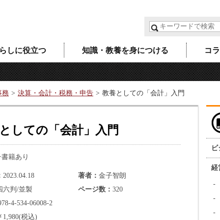
らしに役立つ
知識・教養を身につける
コラ
事務
決算・会計・税務・申告
教養としての「会計」入門
としての「会計」入門
ビ
子書籍あり
経
2023.04.18
著者
金子智朗
四六判/並製
ページ数
320
978-4-534-06008-2
￥1,980(税込)