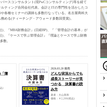
パースコンサルタント(現PwCコンサルティング)等を経て
ルティング合同会社代表。会計とITの専門性を活かしたコ
修や各種セミナーの講師も多数行なっている。名古屋商科大
務める(ティーチング・アウォード多数回受賞)。
)、『MBA財務会計』(日経BP)、『「管理会計の基本」が
社)、『ケースで学ぶ管理会計』『理論とケースで学ぶ財務
書多数。
2026.03.20 発売
の「簿
どんな状況からでも
成長ストーリーが見
つかる 決算書の読
税込)
み方
著者
大山美和
価格
￥2,200(税込)