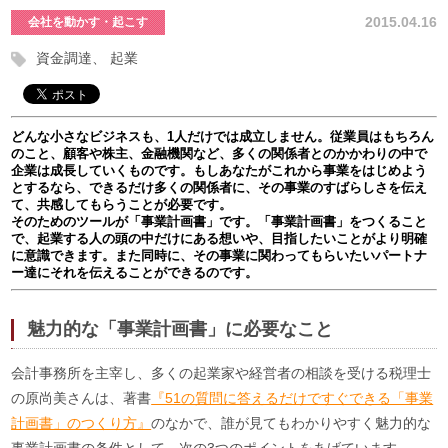
2015.04.16
会社を動かす・起こす
資金調達
起業
どんな小さなビジネスも、1人だけでは成立しません。従業員はもちろん
のこと、顧客や株主、金融機関など、多くの関係者とのかかわりの中で
企業は成長していくものです。もしあなたがこれから事業をはじめよう
とするなら、できるだけ多くの関係者に、その事業のすばらしさを伝え
て、共感してもらうことが必要です。
そのためのツールが「事業計画書」です。「事業計画書」をつくること
で、起業する人の頭の中だけにある想いや、目指したいことがより明確
に意識できます。また同時に、その事業に関わってもらいたいパートナ
ー達にそれを伝えることができるのです。
魅力的な「事業計画書」に必要なこと
会計事務所を主宰し、多くの起業家や経営者の相談を受ける税理士
の原尚美さんは、著書
『51の質問に答えるだけですぐできる「事業
計画書」のつくり方』
のなかで、誰が見てもわかりやすく魅力的な
事業計画書の条件として、次の3つのポイントをあげています。