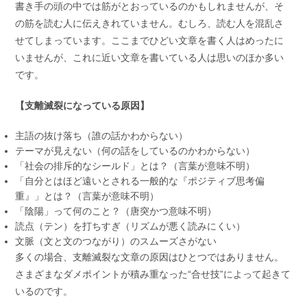
書き手の頭の中では筋がとおっているのかもしれませんが、そ
の筋を読む人に伝えきれていません。むしろ、読む人を混乱さ
せてしまっています。ここまでひどい文章を書く人はめったに
いませんが、これに近い文章を書いている人は思いのほか多い
です。
【支離滅裂になっている原因】
主語の抜け落ち（誰の話かわからない）
テーマが見えない（何の話をしているのかわからない）
「社会の排斥的なシールド」とは？（言葉が意味不明）
「自分とはほど遠いとされる一般的な『ポジティブ思考偏
重』」とは？（言葉が意味不明）
「陰陽」って何のこと？（唐突かつ意味不明）
読点（テン）を打ちすぎ（リズムが悪く読みにくい）
文脈（文と文のつながり）のスムーズさがない
多くの場合、支離滅裂な文章の原因はひとつではありません。
さまざまなダメポイントが積み重なった“合せ技”によって起きて
いるのです。