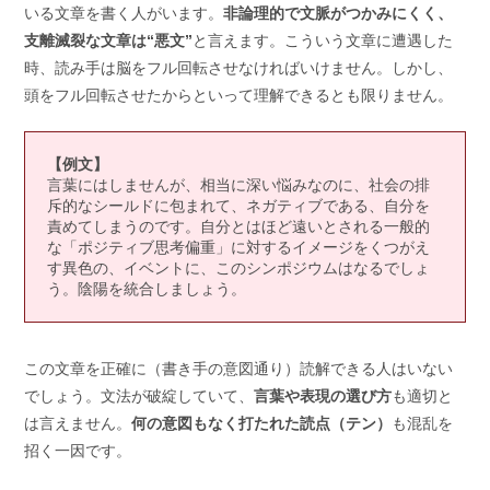
いる文章を書く人がいます。
非論理的で文脈がつかみにくく、
支離滅裂な文章は“悪文”
と言えます。こういう文章に遭遇した
時、読み手は脳をフル回転させなければいけません。しかし、
頭をフル回転させたからといって理解できるとも限りません。
【例文】
言葉にはしませんが、相当に深い悩みなのに、社会の排
斥的なシールドに包まれて、ネガティブである、自分を
責めてしまうのです。自分とはほど遠いとされる一般的
な「ポジティブ思考偏重」に対するイメージをくつがえ
す異色の、イベントに、このシンポジウムはなるでしょ
う。陰陽を統合しましょう。
この文章を正確に（書き手の意図通り）読解できる人はいない
でしょう。文法が破綻していて、
言葉や表現の選び方
も適切と
は言えません。
何の意図もなく打たれた読点（テン）
も混乱を
招く一因です。