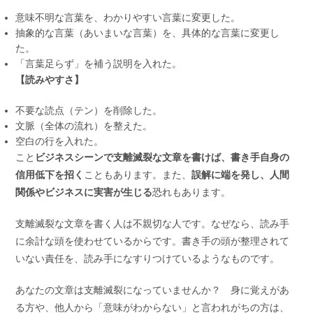
意味不明な言葉を、わかりやすい言葉に変更した。
抽象的な言葉（あいまいな言葉）を、具体的な言葉に変更し
た。
「言葉足らず」を補う説明を入れた。
【読みやすさ】
不要な読点（テン）を削除した。
文脈（全体の流れ）を整えた。
空白の行を入れた。
こと
ビジネスシーンで支離滅裂な文章を書けば、書き手自身の
信用低下を招く
こともあります。また、
誤解に端を発し、人間
関係やビジネスに実害が生じる
恐れもあります。
支離滅裂な文章を書く人は不親切な人です。なぜなら、読み手
に余計な頭を使わせているからです。書き手の頭が整理されて
いない責任を、読み手になすりつけているようなものです。
あなたの文章は支離滅裂になっていませんか？ 身に覚えがあ
る方や、他人から「意味がわからない」と言われがちの方は、