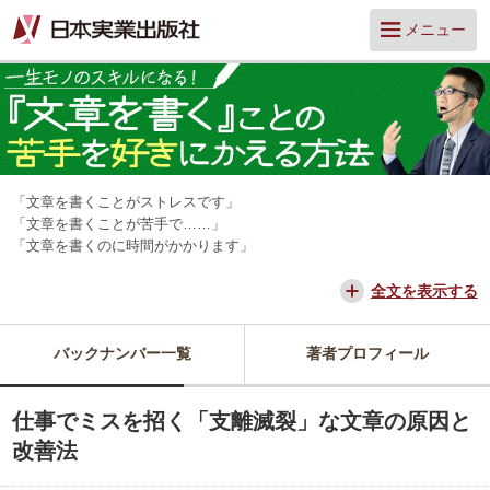
メニュー
「文章を書くことがストレスです」
「文章を書くことが苦手で……」
「文章を書くのに時間がかかります」
そんな「文章アレルギー」の人は多いのではないでしょうか？ しか
し、文章を書けるかどうかは、仕事の成果や周囲の評価に大きく関わり
全文を表示する
ます。
そんな文章に関する「困った」にやさしく応えてくれるのが、『そもそ
バックナンバー一覧
著者プロフィール
も文章ってどう書けばいいんですか？』を著書にもつ、山口拓朗さんで
す。
この連載では、これまでライターとして数多くの取材・インタビューを
仕事でミスを招く「支離滅裂」な文章の原因と
経験した中から導き出した、「書くことが嫌い」を「書くことが好き」
へと変える、文章作成のコツを教えてもらいます。
改善法